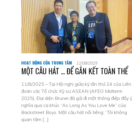
HOẠT ĐỘNG CỦA TRUNG TÂM
11/08/2025
MỘT CÂU HÁT … ĐỂ GẮN KẾT TOÀN THỂ
11/8/2025 – Tại Hội nghị giữa kỳ lần thứ 24 của Liên
đoàn các Tổ chức Kỹ sư ASEAN (AFEO Midterm
2025), Đại diện Brunei đã gửi đi một thông điệp đầy 
nghĩa qua ca khúc “As Long As You Love Me” của
Backstreet Boys. Một câu hát nổi tiếng: “Tôi không
quan tâm […]