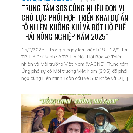
15/09/2025
TRUNG TÂM SOS CÙNG NHIỀU ĐƠN VỊ
CHỦ LỰC PHỐI HỢP TRIỂN KHAI DỰ ÁN
“Ô NHIỄM KHÔNG KHÍ VÀ ĐỐT HỞ PHẾ
THẢI NÔNG NGHIỆP NĂM 2025”
15/9/2025 – Trong 5 ngày làm việc từ 8 – 12/9, tại
TP. Hồ Chí Minh và TP. Hà Nội, Hội Bảo vệ Thiên
nhiên và Môi trường Việt Nam (VACNE), Trung tâm
Ứng phó sự cố Môi trường Việt Nam (SOS) đã phối
hợp cùng Liên minh Toàn cầu về Sức khỏe và Ô […]