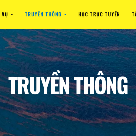
 VỤ
TRUYỀN THÔNG
HỌC TRỰC TUYẾN
T
TRUYỀN THÔNG