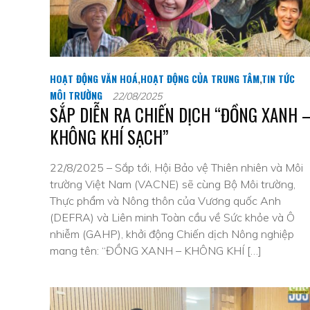
HOẠT ĐỘNG VĂN HOÁ
,
HOẠT ĐỘNG CỦA TRUNG TÂM
,
TIN TỨC
MÔI TRƯỜNG
22/08/2025
SẮP DIỄN RA CHIẾN DỊCH “ĐỒNG XANH 
KHÔNG KHÍ SẠCH”
22/8/2025 – Sắp tới, Hội Bảo vệ Thiên nhiên và Môi
trường Việt Nam (VACNE) sẽ cùng Bộ Môi trường,
Thực phẩm và Nông thôn của Vương quốc Anh
(DEFRA) và Liên minh Toàn cầu về Sức khỏe và Ô
nhiễm (GAHP), khởi động Chiến dịch Nông nghiệp
mang tên: “ĐỒNG XANH – KHÔNG KHÍ […]