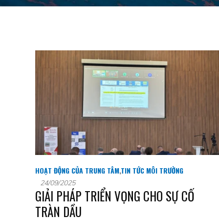
HOẠT ĐỘNG CỦA TRUNG TÂM
,
TIN TỨC MÔI TRƯỜNG
24/09/2025
GIẢI PHÁP TRIỂN VỌNG CHO SỰ CỐ
TRÀN DẦU