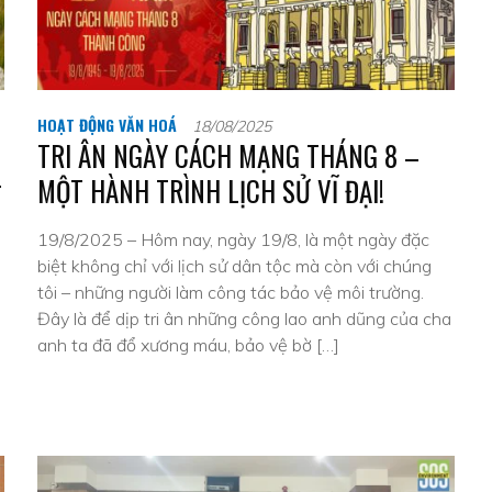
HOẠT ĐỘNG VĂN HOÁ
18/08/2025
TRI ÂN NGÀY CÁCH MẠNG THÁNG 8 –
–
MỘT HÀNH TRÌNH LỊCH SỬ VĨ ĐẠI!
19/8/2025 – Hôm nay, ngày 19/8, là một ngày đặc
biệt không chỉ với lịch sử dân tộc mà còn với chúng
tôi – những người làm công tác bảo vệ môi trường.
Đây là để dịp tri ân những công lao anh dũng của cha
anh ta đã đổ xương máu, bảo vệ bờ […]