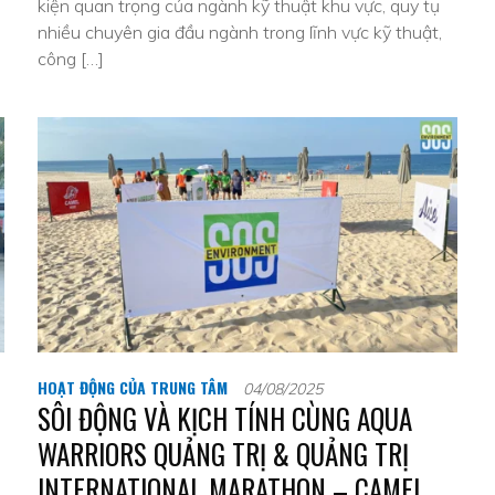
kiện quan trọng của ngành kỹ thuật khu vực, quy tụ
nhiều chuyên gia đầu ngành trong lĩnh vực kỹ thuật,
công […]
HOẠT ĐỘNG CỦA TRUNG TÂM
04/08/2025
SÔI ĐỘNG VÀ KỊCH TÍNH CÙNG AQUA
WARRIORS QUẢNG TRỊ & QUẢNG TRỊ
INTERNATIONAL MARATHON – CAMEL