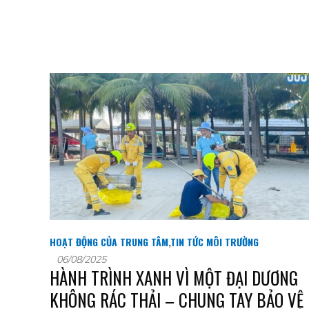
HOẠT ĐỘNG CỦA TRUNG TÂM
,
TIN TỨC MÔI TRƯỜNG
06/08/2025
HÀNH TRÌNH XANH VÌ MỘT ĐẠI DƯƠNG
KHÔNG RÁC THẢI – CHUNG TAY BẢO VỆ