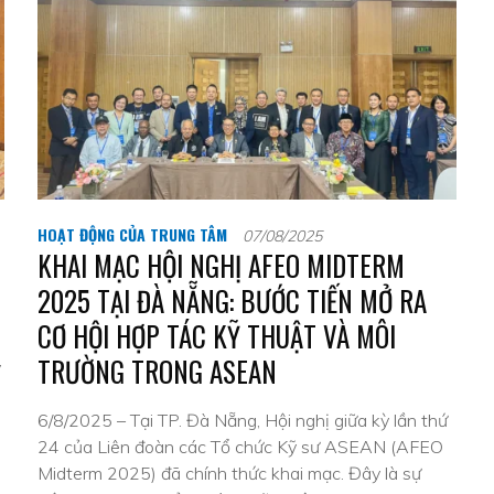
HOẠT ĐỘNG CỦA TRUNG TÂM
07/08/2025
KHAI MẠC HỘI NGHỊ AFEO MIDTERM
2025 TẠI ĐÀ NẴNG: BƯỚC TIẾN MỞ RA
CƠ HỘI HỢP TÁC KỸ THUẬT VÀ MÔI
TRƯỜNG TRONG ASEAN
ý
6/8/2025 – Tại TP. Đà Nẵng, Hội nghị giữa kỳ lần thứ
24 của Liên đoàn các Tổ chức Kỹ sư ASEAN (AFEO
Midterm 2025) đã chính thức khai mạc. Đây là sự