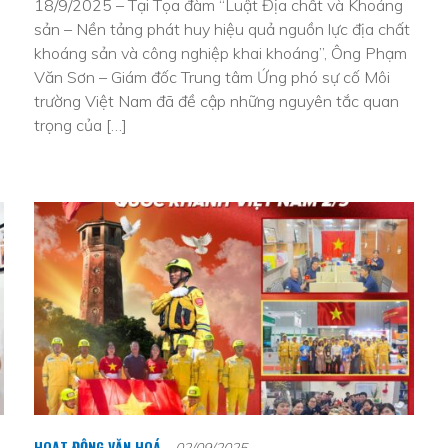
18/9/2025 – Tại Tọa đàm “Luật Địa chất và Khoáng
sản – Nền tảng phát huy hiệu quả nguồn lực địa chất
khoáng sản và công nghiệp khai khoáng”, Ông Phạm
Văn Sơn – Giám đốc Trung tâm Ứng phó sự cố Môi
trường Việt Nam đã đề cập những nguyên tắc quan
trọng của […]
HOẠT ĐỘNG VĂN HOÁ