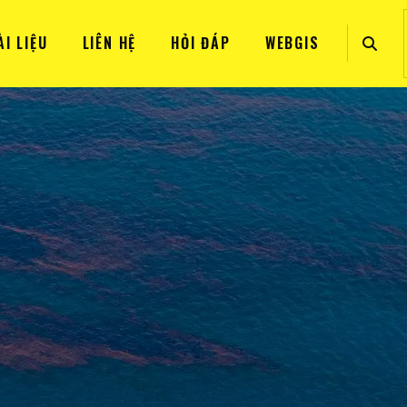
ÀI LIỆU
LIÊN HỆ
HỎI ĐÁP
WEBGIS