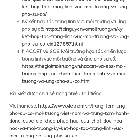
ket-hop-tac-trong-linh-vuc-moi-truong-va-ung-
pho-su-co/
Ký kết hợp tác trong lĩnh vực môi trường và ứng
phó sự cố:
https://tainguyenvamoitruong.vn/ky-
ket-hop-tac-trong-linh-vuc-moi-truong-va-ung-
pho-su-co-cid127857.html
NACCET và SOS Môi trường hợp tác chiến lược
trong lĩnh vực môi trường và ứng phó sự cố:
https://thegioimoitruong.vn/naccet-va-sos-moi-
truong-hop-tac-chien-luoc-trong-linh-vuc-moi-
truong-va-ung-pho-su-co.html
Bài viết được chia sẻ bằng nhiều thứ tiếng:
Vietnamese:
https://www.vietnam.vn/trung-tam-ung-
pho-su-co-moi-truong-viet-nam-va-trung-tam-hanh-
dong-quoc-gia-khac-phuc-hau-qua-chat-doc-hoa-
hoc-va-moi-truong-ky-ket-hop-tac-trong-linh-vuc-
moi-truong-va-ung-pho-su-co