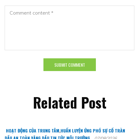
Related Post
HOẠT ĐỘNG CỦA TRUNG TÂM
,
HUẤN LUYỆN ỨNG PHÓ SỰ CỐ TRÀN
DẦU
,
AN TOÀN XĂNG DẦU
,
TIN TỨC MÔI TRƯỜNG
07/08/2026