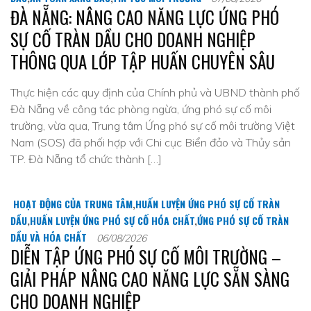
ĐÀ NẴNG: NÂNG CAO NĂNG LỰC ỨNG PHÓ
SỰ CỐ TRÀN DẦU CHO DOANH NGHIỆP
THÔNG QUA LỚP TẬP HUẤN CHUYÊN SÂU
Thực hiện các quy định của Chính phủ và UBND thành phố
Đà Nẵng về công tác phòng ngừa, ứng phó sự cố môi
trường, vừa qua, Trung tâm Ứng phó sự cố môi trường Việt
Nam (SOS) đã phối hợp với Chi cục Biển đảo và Thủy sản
TP. Đà Nẵng tổ chức thành […]
HOẠT ĐỘNG CỦA TRUNG TÂM
,
HUẤN LUYỆN ỨNG PHÓ SỰ CỐ TRÀN
DẦU
,
HUẤN LUYỆN ỨNG PHÓ SỰ CỐ HÓA CHẤT
,
ỨNG PHÓ SỰ CỐ TRÀN
DẦU VÀ HÓA CHẤT
06/08/2026
DIỄN TẬP ỨNG PHÓ SỰ CỐ MÔI TRƯỜNG –
GIẢI PHÁP NÂNG CAO NĂNG LỰC SẴN SÀNG
CHO DOANH NGHIỆP