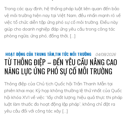
Trong các quy định, hệ thống pháp luật liên quan đến bảo
vệ môi trường hiện nay tại Việt Nam, đều nhấn mạnh rõ về
việc tổ chức diễn tập ứng phó sự cố môi trường. Điều này
giúp cho doanh nghiệp đáp ứng yêu cầu trong công tác
phòng ngừa, ứng phó, đồng thời, […]
HOẠT ĐỘNG CỦA TRUNG TÂM
,
TIN TỨC MÔI TRƯỜNG
04/08/2026
TỪ THÔNG ĐIỆP – ĐẾN YÊU CẦU NÂNG CAO
NĂNG LỰC ỨNG PHÓ SỰ CỐ MÔI TRƯỜNG
Thông điệp của Chủ tịch Quốc hội Trần Thanh Mẫn tại
phiên khai mạc Kỳ họp không thường lệ thứ nhất của Quốc
hội khóa XVI về việc “lấy chất lượng, hiệu quả thực thi pháp
luật làm thước đo hoạt động lập pháp”, không chỉ đặt ra
yêu cầu đối với công tác xây […]