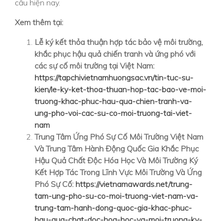
cầu hiện nay.
Xem thêm tại:
Lễ ký kết thỏa thuận hợp tác bảo vệ môi trường,
khắc phục hậu quả chiến tranh và ứng phó với
các sự cố môi trường tại Việt Nam:
https://tapchivietnamhuongsac.vn/tin-tuc-su-
kien/le-ky-ket-thoa-thuan-hop-tac-bao-ve-moi-
truong-khac-phuc-hau-qua-chien-tranh-va-
ung-pho-voi-cac-su-co-moi-truong-tai-viet-
nam
Trung Tâm Ứng Phó Sự Cố Môi Trường Việt Nam
Và Trung Tâm Hành Động Quốc Gia Khắc Phục
Hậu Quả Chất Độc Hóa Học Và Môi Trường Ký
Kết Hợp Tác Trong Lĩnh Vực Môi Trường Và Ứng
Phó Sự Cố:
https://vietnamawards.net/trung-
tam-ung-pho-su-co-moi-truong-viet-nam-va-
trung-tam-hanh-dong-quoc-gia-khac-phuc-
hau-qua-chat-doc-hoa-hoc-va-moi-truong-ky-