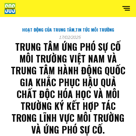
HOẠT ĐỘNG CỦA TRUNG TÂM
,
TIN TỨC MÔI TRƯỜNG
17/02/2025
TRUNG TÂM ỨNG PHÓ SỰ CỐ
MÔI TRƯỜNG VIỆT NAM VÀ
TRUNG TÂM HÀNH ĐỘNG QUỐC
GIA KHẮC PHỤC HẬU QUẢ
CHẤT ĐỘC HÓA HỌC VÀ MÔI
TRƯỜNG KÝ KẾT HỢP TÁC
TRONG LĨNH VỰC MÔI TRƯỜNG
VÀ ỨNG PHÓ SỰ CỐ.