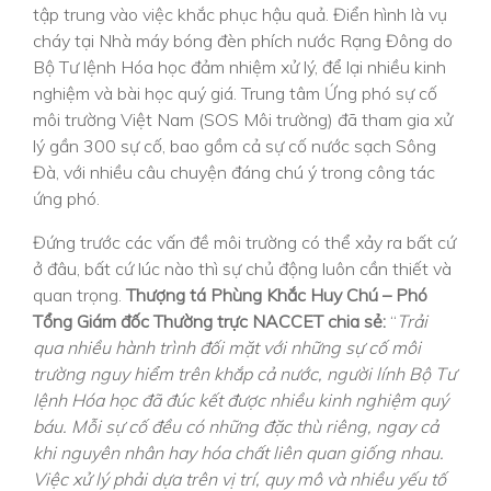
tập trung vào việc khắc phục hậu quả. Điển hình là vụ
cháy tại Nhà máy bóng đèn phích nước Rạng Đông do
Bộ Tư lệnh Hóa học đảm nhiệm xử lý, để lại nhiều kinh
nghiệm và bài học quý giá. Trung tâm Ứng phó sự cố
môi trường Việt Nam (SOS Môi trường) đã tham gia xử
lý gần 300 sự cố, bao gồm cả sự cố nước sạch Sông
Đà, với nhiều câu chuyện đáng chú ý trong công tác
ứng phó.
Đứng trước các vấn đề môi trường có thể xảy ra bất cứ
ở đâu, bất cứ lúc nào thì sự chủ động luôn cần thiết và
quan trọng.
Thượng tá Phùng Khắc Huy Chú – Phó
Tổng Giám đốc Thường trực NACCET chia sẻ:
“
Trải
qua nhiều hành trình đối mặt với những sự cố môi
trường nguy hiểm trên khắp cả nước, người lính Bộ Tư
lệnh Hóa học đã đúc kết được nhiều kinh nghiệm quý
báu. Mỗi sự cố đều có những đặc thù riêng, ngay cả
khi nguyên nhân hay hóa chất liên quan giống nhau.
Việc xử lý phải dựa trên vị trí, quy mô và nhiều yếu tố