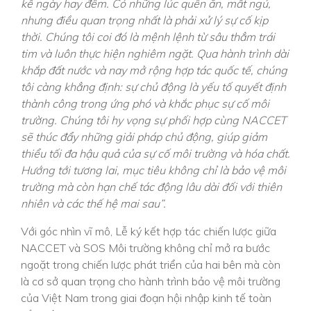
kể ngày hay đêm. Có những lúc quên ăn, mất ngủ,
nhưng điều quan trọng nhất là phải xử lý sự cố kịp
thời. Chúng tôi coi đó là mệnh lệnh từ sâu thẳm trái
tim và luôn thực hiện nghiêm ngặt. Qua hành trình dài
khắp đất nước và nay mở rộng hợp tác quốc tế, chúng
tôi càng khẳng định: sự chủ động là yếu tố quyết định
thành công trong ứng phó và khắc phục sự cố môi
trường. Chúng tôi hy vọng sự phối hợp cùng NACCET
sẽ thúc đẩy những giải pháp chủ động, giúp giảm
thiểu tối đa hậu quả của sự cố môi trường và hóa chất.
Hướng tới tương lai, mục tiêu không chỉ là bảo vệ môi
trường mà còn hạn chế tác động lâu dài đối với thiên
nhiên và các thế hệ mai sau”.
Với góc nhìn vĩ mô, Lễ ký kết hợp tác chiến lược giữa
NACCET và SOS Môi trường không chỉ mở ra bước
ngoặt trong chiến lược phát triển của hai bên mà còn
là cơ sở quan trọng cho hành trình bảo vệ môi trường
của Việt Nam trong giai đoạn hội nhập kinh tế toàn