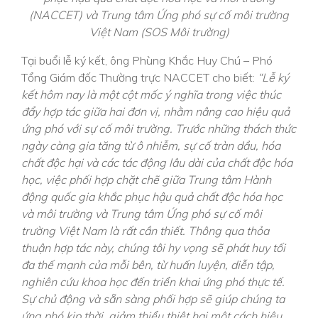
(NACCET) và Trung tâm Ứng phó sự cố môi trường
Việt Nam (SOS Môi trường)
Tại buổi lễ ký kết, ông Phùng Khắc Huy Chú – Phó
Tổng Giám đốc Thường trực NACCET cho biết:
“Lễ ký
kết hôm nay là một cột mốc ý nghĩa trong việc thúc
đẩy hợp tác giữa hai đơn vị, nhằm nâng cao hiệu quả
ứng phó với sự cố môi trường. Trước những thách thức
ngày càng gia tăng từ ô nhiễm, sự cố tràn dầu, hóa
chất độc hại và các tác động lâu dài của chất độc hóa
học, việc phối hợp chặt chẽ giữa Trung tâm Hành
động quốc gia khắc phục hậu quả chất độc hóa học
và môi trường và Trung tâm Ứng phó sự cố môi
trường Việt Nam là rất cần thiết. Thông qua thỏa
thuận hợp tác này, chúng tôi hy vọng sẽ phát huy tối
đa thế mạnh của mỗi bên, từ huấn luyện, diễn tập,
nghiên cứu khoa học đến triển khai ứng phó thực tế.
Sự chủ động và sẵn sàng phối hợp sẽ giúp chúng ta
ứng phó kịp thời, giảm thiểu thiệt hại một cách hiệu