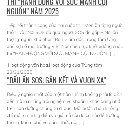
THI “HÀNH ĐỘNG VỚI SỨC MẠNH CỘI
NGUỒN” NĂM 2025
Tiếp nối thành công của hai cuộc thi “Món ăn tặng người
thân” và “Nơi SOS đã qua, người SOS đã gặp – Nơi ấn
tượng, người khó phai”, Ban Giám đốc Trung tâm Ứng
phó sự cố môi trường Việt Nam tiếp tục khởi xướng cuộc
thi “HÀNH ĐỘNG VỚI SỨC MẠNH CỘI NGUỒN” […]
Hoạt động văn hoá
,
Hoạt động của Trung tâm
23/01/2025
“DẤU ẤN SOS: GẮN KẾT VÀ VƯƠN XA”
Điều ý nghĩa nhất của một hành trình không phải là đích
đến mà là những trải nghiệm và khoảnh khắc đáng nhớ
trên con đường chúng ta đi qua. Mỗi bước chân không
chỉ mở ra những điều vô giá mà còn là cơ hội để trưởng
thành, khám phá và đánh thức nội […]