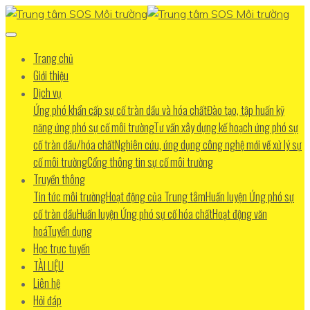
Trang chủ
Giới thiệu
Dịch vụ
Ứng phó khẩn cấp sự cố tràn dầu và hóa chất
Đào tạo, tập huấn kỹ
năng ứng phó sự cố môi trường
Tư vấn xây dựng kế hoạch ứng phó sự
cố tràn dầu/hóa chất
Nghiên cứu, ứng dụng công nghệ mới về xử lý sự
cố môi trường
Cổng thông tin sự cố môi trường
Truyền thông
Tin tức môi trường
Hoạt động của Trung tâm
Huấn luyện Ứng phó sự
cố tràn dầu
Huấn luyện Ứng phó sự cố hóa chất
Hoạt động văn
hoá
Tuyển dụng
Học trực tuyến
TÀI LIỆU
Liên hệ
Hỏi đáp