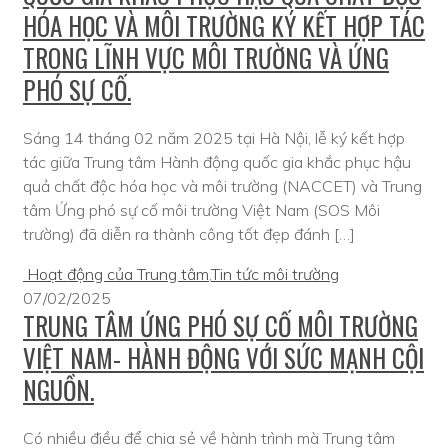
HÓA HỌC VÀ MÔI TRƯỜNG KÝ KẾT HỢP TÁC
TRONG LĨNH VỰC MÔI TRƯỜNG VÀ ỨNG
PHÓ SỰ CỐ.
Sáng 14 tháng 02 năm 2025 tại Hà Nội, lễ ký kết hợp
tác giữa Trung tâm Hành động quốc gia khắc phục hậu
quả chất độc hóa học và môi trường (NACCET) và Trung
tâm Ứng phó sự cố môi trường Việt Nam (SOS Môi
trường) đã diễn ra thành công tốt đẹp đánh […]
Hoạt động của Trung tâm
,
Tin tức môi trường
07/02/2025
TRUNG TÂM ỨNG PHÓ SỰ CỐ MÔI TRƯỜNG
VIỆT NAM- HÀNH ĐỘNG VỚI SỨC MẠNH CỘI
NGUỒN.
Có nhiều điều để chia sẻ về hành trình mà Trung tâm