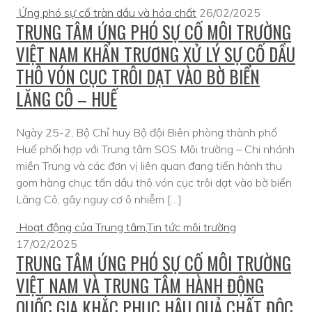
Ứng phó sự cố tràn dầu và hóa chất
26/02/2025
TRUNG TÂM ỨNG PHÓ SỰ CỐ MÔI TRƯỜNG
VIỆT NAM KHẨN TRƯƠNG XỬ LÝ SỰ CỐ DẦU
THÔ VÓN CỤC TRÔI DẠT VÀO BỜ BIỂN
LĂNG CÔ – HUẾ
Ngày 25-2, Bộ Chỉ huy Bộ đội Biên phòng thành phố
Huế phối hợp với Trung tâm SOS Môi trường – Chi nhánh
miền Trung và các đơn vị liên quan đang tiến hành thu
gom hàng chục tấn dầu thô vón cục trôi dạt vào bờ biển
Lăng Cô, gây nguy cơ ô nhiễm […]
Hoạt động của Trung tâm
,
Tin tức môi trường
17/02/2025
TRUNG TÂM ỨNG PHÓ SỰ CỐ MÔI TRƯỜNG
VIỆT NAM VÀ TRUNG TÂM HÀNH ĐỘNG
QUỐC GIA KHẮC PHỤC HẬU QUẢ CHẤT ĐỘC