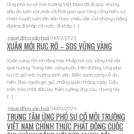
Ứng phó sự cố môi trường Việt Nam đã đi qua, những
dấu ấn luôn còn mãi với thời gian qua từng cống hiến, sự
nhiệt huyết luôn lớn dần theo chiều dài của những chặng
đường đi khắp cả nước, đi khắp […]
Hoạt động văn hoá
04/02/2025
XUÂN MỚI RỰC RỠ – SOS VỮNG VÀNG
Xuân sang rộn rã nắng mai, Khắp nơi sức sống trải dài
quê hương. Trung tâm vững bước trên đường, Ứng phó
sự cố, giữ môi trường bình yên. Biển xanh sóng vỗ dịu
hiền, Bao người gìn giữ, chẳng quên tháng ngày. Dầu
tràn, hóa chất đâu lay, Kiên cường ứng cứu, chung tay
[…]
Hoạt động văn hoá
04/02/2025
TRUNG TÂM ỨNG PHÓ SỰ CỐ MÔI TRƯỜNG
VIỆT NAM CHÍNH THỨC PHÁT ĐỘNG CUỘC