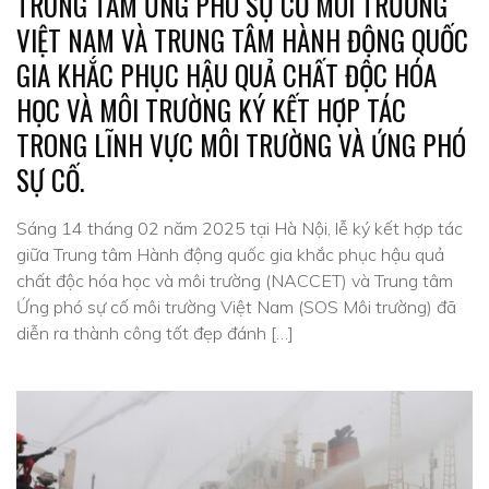
TRUNG TÂM ỨNG PHÓ SỰ CỐ MÔI TRƯỜNG
VIỆT NAM VÀ TRUNG TÂM HÀNH ĐỘNG QUỐC
GIA KHẮC PHỤC HẬU QUẢ CHẤT ĐỘC HÓA
HỌC VÀ MÔI TRƯỜNG KÝ KẾT HỢP TÁC
TRONG LĨNH VỰC MÔI TRƯỜNG VÀ ỨNG PHÓ
SỰ CỐ.
Sáng 14 tháng 02 năm 2025 tại Hà Nội, lễ ký kết hợp tác
giữa Trung tâm Hành động quốc gia khắc phục hậu quả
chất độc hóa học và môi trường (NACCET) và Trung tâm
Ứng phó sự cố môi trường Việt Nam (SOS Môi trường) đã
diễn ra thành công tốt đẹp đánh […]