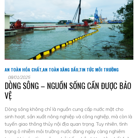
AN TOÀN HÓA CHẤT
,
AN TOÀN XĂNG DẦU
,
TIN TỨC MÔI TRƯỜNG
08/01/2025
DÒNG SÔNG – NGUỒN SỐNG CẦN ĐƯỢC BẢO
VỆ
Dòng sông không chỉ là nguồn cung cấp nước mặt cho
sinh hoạt, sản xuất nông nghiệp và công nghiệp, mà còn là
tuyến giao thông thủy nội địa quan trọng. Tuy nhiên, tình
trạng ô nhiễm môi trường nước đang ngày càng nghiêm