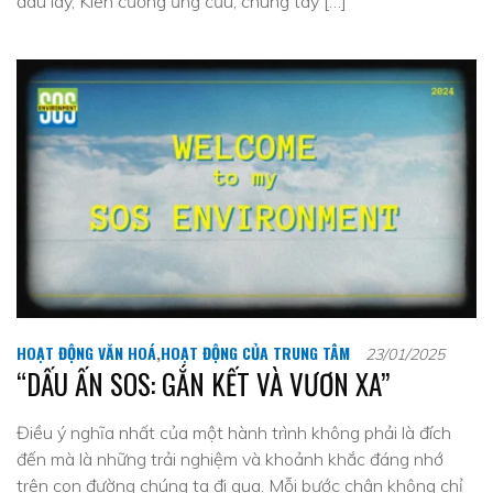
đâu lay, Kiên cường ứng cứu, chung tay […]
HOẠT ĐỘNG VĂN HOÁ
,
HOẠT ĐỘNG CỦA TRUNG TÂM
23/01/2025
“DẤU ẤN SOS: GẮN KẾT VÀ VƯƠN XA”
Điều ý nghĩa nhất của một hành trình không phải là đích
đến mà là những trải nghiệm và khoảnh khắc đáng nhớ
trên con đường chúng ta đi qua. Mỗi bước chân không chỉ