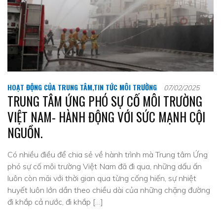
HOẠT ĐỘNG CỦA TRUNG TÂM
,
TIN TỨC MÔI TRƯỜNG
07/02/2025
TRUNG TÂM ỨNG PHÓ SỰ CỐ MÔI TRƯỜNG
VIỆT NAM- HÀNH ĐỘNG VỚI SỨC MẠNH CỘI
NGUỒN.
Có nhiều điều để chia sẻ về hành trình mà Trung tâm Ứng
phó sự cố môi trường Việt Nam đã đi qua, những dấu ấn
luôn còn mãi với thời gian qua từng cống hiến, sự nhiệt
huyết luôn lớn dần theo chiều dài của những chặng đường
đi khắp cả nước, đi khắp […]