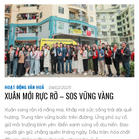
HOẠT ĐỘNG VĂN HOÁ
04/02/2025
XUÂN MỚI RỰC RỠ – SOS VỮNG VÀNG
Xuân sang rộn rã nắng mai, Khắp nơi sức sống trải dài quê
hương. Trung tâm vững bước trên đường, Ứng phó sự cố,
giữ môi trường bình yên. Biển xanh sóng vỗ dịu hiền, Bao
người gìn giữ, chẳng quên tháng ngày. Dầu tràn, hóa chất