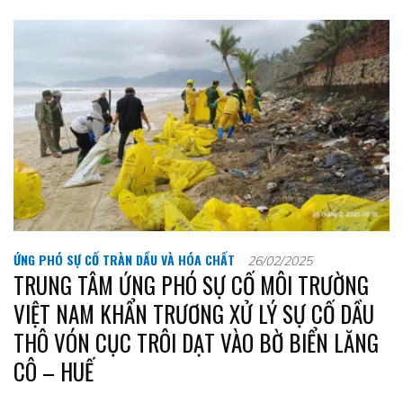
ỨNG PHÓ SỰ CỐ TRÀN DẦU VÀ HÓA CHẤT
26/02/2025
TRUNG TÂM ỨNG PHÓ SỰ CỐ MÔI TRƯỜNG
VIỆT NAM KHẨN TRƯƠNG XỬ LÝ SỰ CỐ DẦU
THÔ VÓN CỤC TRÔI DẠT VÀO BỜ BIỂN LĂNG
CÔ – HUẾ