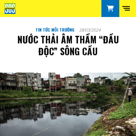
TIN TỨC MÔI TRƯỜNG
18/03/2024
NƯỚC THẢI ÂM THẦM “ĐẦU
ĐỘC” SÔNG CẦU