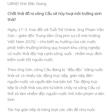
UBND tỉnh Bắc Giang.
Chất thải đổ ra sông Cầu sẽ hủy hoại môi trường sinh
thái?
Ngày 17-3, trao đổi với Tuổi Trẻ Online, ông Phạm Văn
Sơn – giám đốc Trung tâm Ứng phó sự cố môi trường
Việt Nam (SOS) – cho biết xu hướng của các nước
phát triển thường không quy hoạch khu công nghiệp
có nước thải độc hại cạnh sông, suối… nhằm mục đích
kiểm soát tốt nguồn nước.
Theo ông Sơn, sông Cầu đang bị “đầu độc” bằng nước
thải sẽ có nhiều tác động trực tiếp, gián tiếp đến
nguồn nước và người dân hai bên bờ. Tác động trực
tiếp là chất thải sau khi từ kênh chảy ra sông Cầu có
thể sẽ làm nhiễm độc nguồn nước thô trên phạm vi liên
tỉnh.
Tác hại gián tiếp là hàng loạt các vấn đề như nuôi