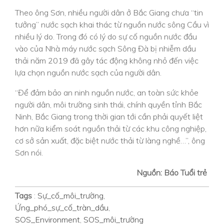
Theo ông Sơn, nhiều người dân ở Bắc Giang chưa “tin
tưởng” nước sạch khai thác từ nguồn nước sông Cầu vì
nhiều lý do. Trong đó có lý do sự cố nguồn nước đầu
vào của Nhà máy nước sạch Sông Đà bị nhiễm dầu
thải năm 2019 đã gây tác động không nhỏ đến việc
lựa chọn nguồn nước sạch của người dân.
“Để đảm bảo an ninh nguồn nước, an toàn sức khỏe
người dân, môi trường sinh thái, chính quyền tỉnh Bắc
Ninh, Bắc Giang trong thời gian tới cần phải quyết liệt
hơn nữa kiểm soát nguồn thải từ các khu công nghiệp,
cơ sở sản xuất, đặc biệt nước thải từ làng nghề…”, ông
Sơn nói.
Nguồn: Báo Tuổi trẻ
Tags
:
Sự_cố_môi_trường
,
Ứng_phó_sự_cố_tràn_dầu
,
SOS_Environment
,
SOS_môi_trường