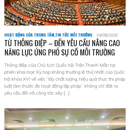
HOẠT ĐỘNG CỦA TRUNG TÂM
,
TIN TỨC MÔI TRƯỜNG
04/08/2026
TỪ THÔNG ĐIỆP – ĐẾN YÊU CẦU NÂNG CAO
NĂNG LỰC ỨNG PHÓ SỰ CỐ MÔI TRƯỜNG
Thông điệp của Chủ tịch Quốc hội Trần Thanh Mẫn tại
phiên khai mạc Kỳ họp không thường lệ thứ nhất của Quốc
hội khóa XVI về việc “lấy chất lượng, hiệu quả thực thi pháp
luật làm thước đo hoạt động lập pháp”, không chỉ đặt ra
yêu cầu đối với công tác xây […]