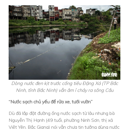
Dòng nước đen kịt trước cống tiêu Đặng Xá (TP Bắc
Ninh, tỉnh Bắc Ninh) vẫn âm ỉ chảy ra sông Cầu
“Nước sạch chủ yếu để rửa xe, tưới vườn”
Dù đã lắp đặt đường ống nước sạch từ lâu nhưng bà
Nguyễn Thị Hạnh (49 tuổi, phường Ninh Sơn, thị xã
Việt Yên, Bắc Giang) nói vẫn chưa tin tưởng dùng nước