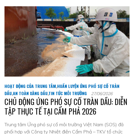
HOẠT ĐỘNG CỦA TRUNG TÂM
,
HUẤN LUYỆN ỨNG PHÓ SỰ CỐ TRÀN
DẦU
,
AN TOÀN XĂNG DẦU
,
TIN TỨC MÔI TRƯỜNG
27/06/2026
CHỦ ĐỘNG ỨNG PHÓ SỰ CỐ TRÀN DẦU: DIỄN
TẬP THỰC TẾ TẠI CẨM PHẢ 2026
Trung tâm Ứng phó sự cố môi trường Việt Nam (SOS) đã
phối hợp với Công ty Nhiệt điện Cẩm Phả – TKV tổ chức