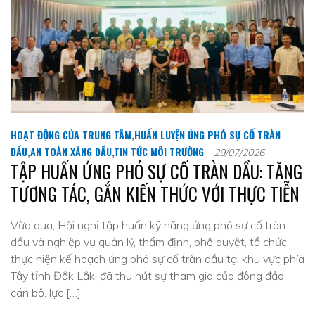
HOẠT ĐỘNG CỦA TRUNG TÂM
,
HUẤN LUYỆN ỨNG PHÓ SỰ CỐ TRÀN
DẦU
,
AN TOÀN XĂNG DẦU
,
TIN TỨC MÔI TRƯỜNG
29/07/2026
TẬP HUẤN ỨNG PHÓ SỰ CỐ TRÀN DẦU: TĂNG
TƯƠNG TÁC, GẮN KIẾN THỨC VỚI THỰC TIỄN
Vừa qua, Hội nghị tập huấn kỹ năng ứng phó sự cố tràn
dầu và nghiệp vụ quản lý, thẩm định, phê duyệt, tổ chức
thực hiện kế hoạch ứng phó sự cố tràn dầu tại khu vực phía
Tây tỉnh Đắk Lắk, đã thu hút sự tham gia của đông đảo
cán bộ, lực […]