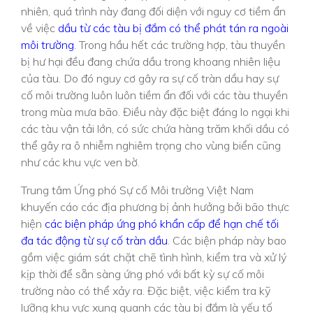
nhiên, quá trình này đang đối diện với nguy cơ tiềm ẩn
về việc
dầu từ các tàu bị đắm có thể phát tán ra ngoài
môi trường
. Trong hầu hết các trường hợp, tàu thuyền
bị hư hại đều đang chứa dầu trong khoang nhiên liệu
của tàu. Do đó nguy cơ gây ra sự cố tràn dầu hay sự
cố môi trường luôn luôn tiềm ẩn đối với các tàu thuyền
trong mùa mưa bão. Điều này đặc biệt đáng lo ngại khi
các tàu vận tải lớn, có sức chứa hàng trăm khối dầu có
thể gây ra ô nhiễm nghiêm trọng cho vùng biển cũng
như các khu vực ven bờ.
Trung tâm Ứng phó Sự cố Môi trường Việt Nam
khuyến cáo các địa phương bị ảnh hưởng bởi bão thực
hiện
các biện pháp ứng phó khẩn cấp để hạn chế tối
đa tác động từ sự cố tràn dầu
. Các biện pháp này bao
gồm việc giám sát chặt chẽ tình hình, kiểm tra và xử lý
kịp thời để sẵn sàng ứng phó với bất kỳ sự cố môi
trường nào có thể xảy ra. Đặc biệt, việc kiểm tra kỹ
lưỡng khu vực xung quanh các tàu bị đắm là yếu tố