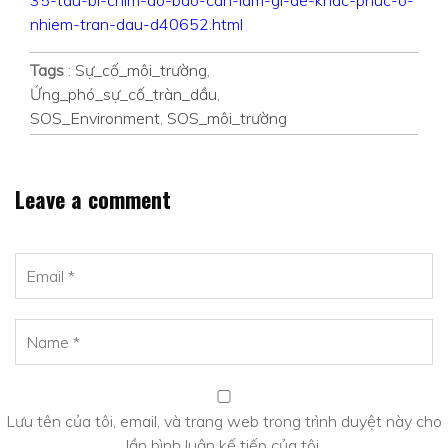
35-tau-bi-chim-do-bao-can-lam-gi-de-khac-phuc-o-
nhiem-tran-dau-d40652.html
Tags
:
Sự_cố_môi_trường
,
Ứng_phó_sự_cố_tràn_dầu
,
SOS_Environment
,
SOS_môi_trường
Leave a comment
Lưu tên của tôi, email, và trang web trong trình duyệt này cho
lần bình luận kế tiếp của tôi.