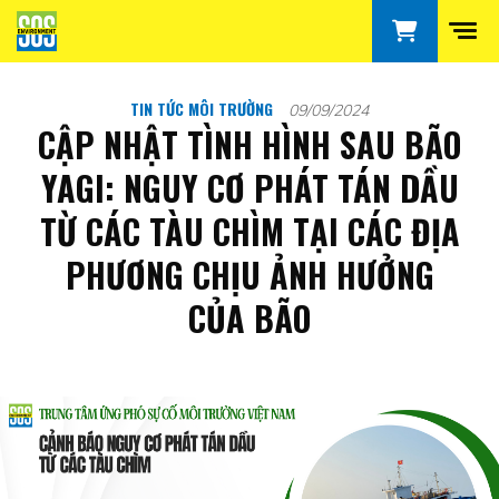
TIN TỨC MÔI TRƯỜNG
09/09/2024
CẬP NHẬT TÌNH HÌNH SAU BÃO
YAGI: NGUY CƠ PHÁT TÁN DẦU
TỪ CÁC TÀU CHÌM TẠI CÁC ĐỊA
PHƯƠNG CHỊU ẢNH HƯỞNG
CỦA BÃO