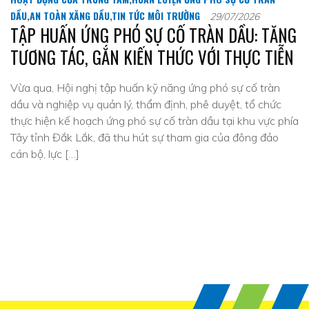
DẦU
,
AN TOÀN XĂNG DẦU
,
TIN TỨC MÔI TRƯỜNG
29/07/2026
TẬP HUẤN ỨNG PHÓ SỰ CỐ TRÀN DẦU: TĂNG
TƯƠNG TÁC, GẮN KIẾN THỨC VỚI THỰC TIỄN
Vừa qua, Hội nghị tập huấn kỹ năng ứng phó sự cố tràn
dầu và nghiệp vụ quản lý, thẩm định, phê duyệt, tổ chức
thực hiện kế hoạch ứng phó sự cố tràn dầu tại khu vực phía
Tây tỉnh Đắk Lắk, đã thu hút sự tham gia của đông đảo
cán bộ, lực […]