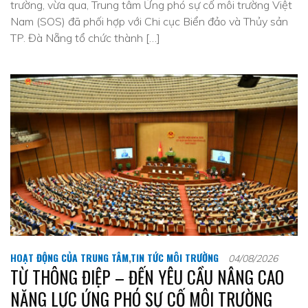
trường, vừa qua, Trung tâm Ứng phó sự cố môi trường Việt
Nam (SOS) đã phối hợp với Chi cục Biển đảo và Thủy sản
TP. Đà Nẵng tổ chức thành […]
HOẠT ĐỘNG CỦA TRUNG TÂM
,
TIN TỨC MÔI TRƯỜNG
04/08/2026
TỪ THÔNG ĐIỆP – ĐẾN YÊU CẦU NÂNG CAO
NĂNG LỰC ỨNG PHÓ SỰ CỐ MÔI TRƯỜNG