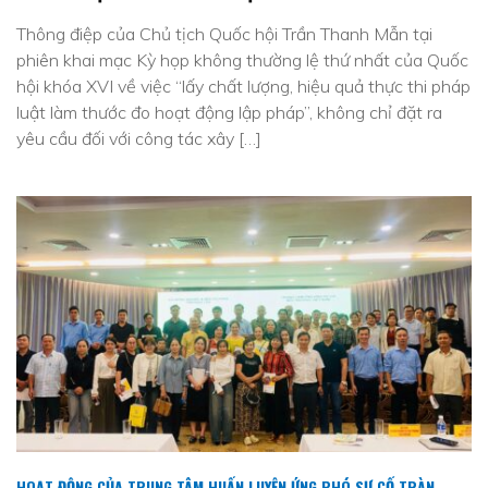
Thông điệp của Chủ tịch Quốc hội Trần Thanh Mẫn tại
phiên khai mạc Kỳ họp không thường lệ thứ nhất của Quốc
hội khóa XVI về việc “lấy chất lượng, hiệu quả thực thi pháp
luật làm thước đo hoạt động lập pháp”, không chỉ đặt ra
yêu cầu đối với công tác xây […]
HOẠT ĐỘNG CỦA TRUNG TÂM
,
HUẤN LUYỆN ỨNG PHÓ SỰ CỐ TRÀN