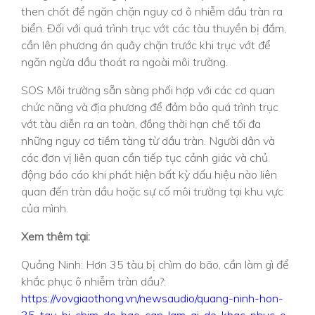
then chốt để ngăn chặn nguy cơ ô nhiễm dầu tràn ra
biển. Đối với quá trình trục vớt các tàu thuyền bị đắm,
cần lên phương án quây chặn trước khi trục vớt để
ngăn ngừa dầu thoát ra ngoài môi trường.
SOS Môi trường sẵn sàng phối hợp với các cơ quan
chức năng và địa phương để đảm bảo quá trình trục
vớt tàu diễn ra an toàn, đồng thời hạn chế tối đa
những nguy cơ tiềm tàng từ dầu tràn. Người dân và
các đơn vị liên quan cần tiếp tục cảnh giác và chủ
động báo cáo khi phát hiện bất kỳ dấu hiệu nào liên
quan đến tràn dầu hoặc sự cố môi trường tại khu vực
của mình.
Xem thêm tại:
Quảng Ninh: Hơn 35 tàu bị chìm do bão, cần làm gì để
khắc phục ô nhiễm tràn dầu?:
https://vovgiaothong.vn/newsaudio/quang-ninh-hon-