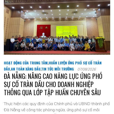
HOẠT ĐỘNG CỦA TRUNG TÂM
,
HUẤN LUYỆN ỨNG PHÓ SỰ CỐ TRÀN
DẦU
,
AN TOÀN XĂNG DẦU
,
TIN TỨC MÔI TRƯỜNG
07/08/2026
ĐÀ NẴNG: NÂNG CAO NĂNG LỰC ỨNG PHÓ
SỰ CỐ TRÀN DẦU CHO DOANH NGHIỆP
THÔNG QUA LỚP TẬP HUẤN CHUYÊN SÂU
Thực hiện các quy định của Chính phủ và UBND thành phố
Đà Nẵng về công tác phòng ngừa, ứng phó sự cố môi