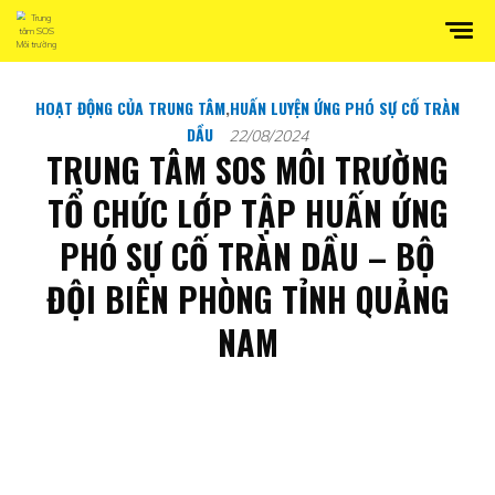
HOẠT ĐỘNG CỦA TRUNG TÂM
,
HUẤN LUYỆN ỨNG PHÓ SỰ CỐ TRÀN
DẦU
22/08/2024
TRUNG TÂM SOS MÔI TRƯỜNG
TỔ CHỨC LỚP TẬP HUẤN ỨNG
PHÓ SỰ CỐ TRÀN DẦU – BỘ
ĐỘI BIÊN PHÒNG TỈNH QUẢNG
NAM