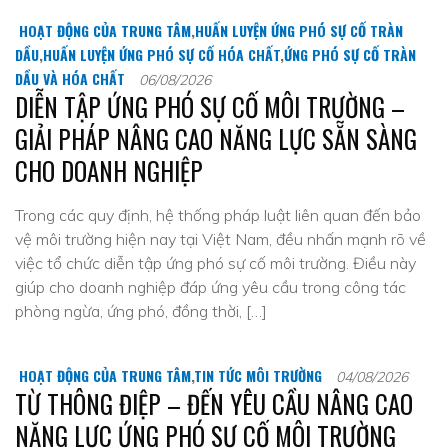
HOẠT ĐỘNG CỦA TRUNG TÂM
,
HUẤN LUYỆN ỨNG PHÓ SỰ CỐ TRÀN
DẦU
,
HUẤN LUYỆN ỨNG PHÓ SỰ CỐ HÓA CHẤT
,
ỨNG PHÓ SỰ CỐ TRÀN
DẦU VÀ HÓA CHẤT
06/08/2026
DIỄN TẬP ỨNG PHÓ SỰ CỐ MÔI TRƯỜNG –
GIẢI PHÁP NÂNG CAO NĂNG LỰC SẴN SÀNG
CHO DOANH NGHIỆP
Trong các quy định, hệ thống pháp luật liên quan đến bảo
vệ môi trường hiện nay tại Việt Nam, đều nhấn mạnh rõ về
việc tổ chức diễn tập ứng phó sự cố môi trường. Điều này
giúp cho doanh nghiệp đáp ứng yêu cầu trong công tác
phòng ngừa, ứng phó, đồng thời, […]
HOẠT ĐỘNG CỦA TRUNG TÂM
,
TIN TỨC MÔI TRƯỜNG
04/08/2026
TỪ THÔNG ĐIỆP – ĐẾN YÊU CẦU NÂNG CAO
NĂNG LỰC ỨNG PHÓ SỰ CỐ MÔI TRƯỜNG