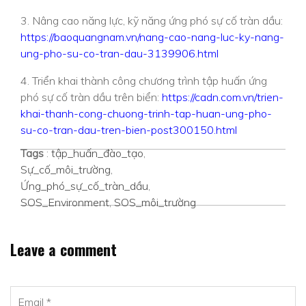
3. Nâng cao năng lực, kỹ năng ứng phó sự cố tràn dầu:
https://baoquangnam.vn/nang-cao-nang-luc-ky-nang-
ung-pho-su-co-tran-dau-3139906.html
4. Triển khai thành công chương trình tập huấn ứng
phó sự cố tràn dầu trên biển:
https://cadn.com.vn/trien-
khai-thanh-cong-chuong-trinh-tap-huan-ung-pho-
su-co-tran-dau-tren-bien-post300150.html
Tags
:
tập_huấn_đào_tạo
,
Sự_cố_môi_trường
,
Ứng_phó_sự_cố_tràn_dầu
,
SOS_Environment
,
SOS_môi_trường
Leave a comment