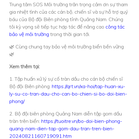
Trung tâm SOS Môi trường trân trọng cảm ơn sự tham
gia nhiệt tình của các cán bộ, chiến sĩ và sự hỗ trợ quý
báu của Bộ đội Biên phòng tỉnh Quảng Nam. Chúng
tôi kỳ vọng sẽ tiếp tục hợp tác để nâng cao
công tác
bảo vệ môi trường
trong thời gian tới.
🌿 Cùng chung tay bảo vệ môi trường biển bền vững
🌿
Xem thêm tại:
1. Tập huấn xử lý sự cố tràn dầu cho cán bộ chiến sĩ
Bộ đội Biên phòng:
https://qrt.vn/xa-hoi/tap-huan-xu-
ly-su-co-tran-dau-cho-can-bo-chien-si-bo-doi-bien-
phong/
2. Bộ đội biên phòng Quảng Nam diễn tập gom dầu
tràn trên biển:
https://tuoitre.vn/bo-doi-bien-phong-
quang-nam-dien-tap-gom-dau-tran-tren-bien-
20240821160719091.htm