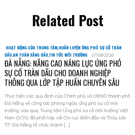
Related Post
HOẠT ĐỘNG CỦA TRUNG TÂM
,
HUẤN LUYỆN ỨNG PHÓ SỰ CỐ TRÀN
DẦU
,
AN TOÀN XĂNG DẦU
,
TIN TỨC MÔI TRƯỜNG
07/08/2026
ĐÀ NẴNG: NÂNG CAO NĂNG LỰC ỨNG PHÓ
SỰ CỐ TRÀN DẦU CHO DOANH NGHIỆP
THÔNG QUA LỚP TẬP HUẤN CHUYÊN SÂU
Thực hiện các quy định của Chính phủ và UBND thành phố
Đà Nẵng về công tác phòng ngừa, ứng phó sự cố môi
trường, vừa qua, Trung tâm Ứng phó sự cố môi trường Việt
Nam (SOS) đã phối hợp với Chi cục Biển đảo và Thủy sản
TP. Đà Nẵng tổ chức thành […]