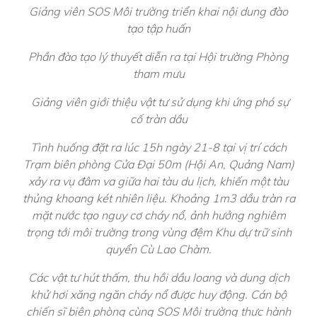
Giảng viên SOS Môi trường triển khai nội dung đào
tạo tập huấn
Phần đào tạo lý thuyết diễn ra tại Hội trường Phòng
tham mưu
Giảng viên giới thiệu vật tư sử dụng khi ứng phó sự
cố tràn dầu
Tình huống đặt ra lúc 15h ngày 21-8 tại vị trí cách
Trạm biên phòng Cửa Đại 50m (Hội An, Quảng Nam)
xảy ra vụ đâm va giữa hai tàu du lịch, khiến một tàu
thủng khoang két nhiên liệu. Khoảng 1m3 dầu tràn ra
mặt nước tạo nguy cơ cháy nổ, ảnh hưởng nghiêm
trọng tới môi trường trong vùng đệm Khu dự trữ sinh
quyển Cù Lao Chàm.
Các vật tư hút thấm, thu hồi dầu loang và dung dịch
khử hơi xăng ngăn cháy nổ được huy động. Cán bộ
chiến sĩ biên phòng cùng SOS Môi trường thực hành