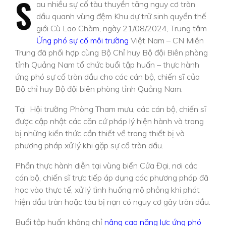
S
au nhiều sự cố tàu thuyền tăng nguy cơ tràn
dầu quanh vùng đệm Khu dự trữ sinh quyển thế
giới Cù Lao Chàm, ngày 21/08/2024, Trung tâm
Ứng phó sự cố môi trường
Việt Nam – CN Miền
Trung đã phối hợp cùng Bộ Chỉ huy Bộ đội Biên phòng
tỉnh Quảng Nam tổ chức buổi tập huấn – thực hành
ứng phó sự cố tràn dầu cho các cán bộ, chiến sĩ của
Bộ chỉ huy Bộ đội biên phòng tỉnh Quảng Nam.
Tại Hội trường Phòng Tham mưu, các cán bộ, chiến sĩ
được cập nhật các căn cứ pháp lý hiện hành và trang
bị những kiến thức cần thiết về trang thiết bị và
phương pháp xử lý khi gặp sự cố tràn dầu.
Phần thực hành diễn tại vùng biển Cửa Đại, nơi các
cán bộ, chiến sĩ trực tiếp áp dụng các phương pháp đã
học vào thực tế, xử lý tình huống mô phỏng khi phát
hiện dầu tràn hoặc tàu bị nạn có nguy cơ gây tràn dầu.
Buổi tập huấn không chỉ
nâng cao năng lực ứng phó