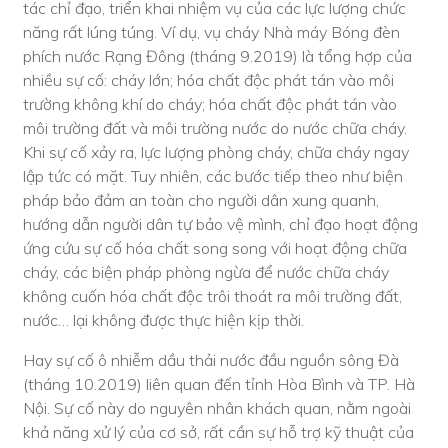
tác chỉ đạo, triển khai nhiệm vụ của các lực lượng chức
năng rất lúng túng. Ví dụ, vụ cháy Nhà máy Bóng đèn
phích nước Rạng Đông (tháng 9.2019) là tổng hợp của
nhiều sự cố: cháy lớn; hóa chất độc phát tán vào môi
trường không khí do cháy; hóa chất độc phát tán vào
môi trường đất và môi trường nước do nước chữa cháy.
Khi sự cố xảy ra, lực lượng phòng cháy, chữa cháy ngay
lập tức có mặt. Tuy nhiên, các bước tiếp theo như biện
pháp bảo đảm an toàn cho người dân xung quanh,
hướng dẫn người dân tự bảo vệ mình, chỉ đạo hoạt động
ứng cứu sự cố hóa chất song song với hoạt động chữa
cháy, các biện pháp phòng ngừa để nước chữa cháy
không cuốn hóa chất độc trôi thoát ra môi trường đất,
nước… lại không được thực hiện kịp thời.
Hay sự cố ô nhiễm dầu thải nước đầu nguồn sông Đà
(tháng 10.2019) liên quan đến tỉnh Hòa Bình và TP. Hà
Nội. Sự cố này do nguyên nhân khách quan, nằm ngoài
khả năng xử lý của cơ sở, rất cần sự hỗ trợ kỹ thuật của