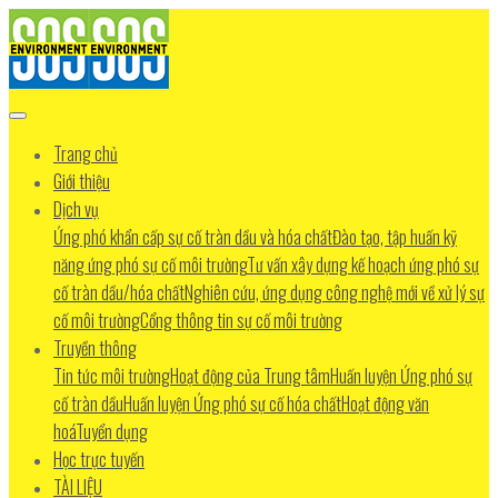
Trang chủ
Giới thiệu
Dịch vụ
Ứng phó khẩn cấp sự cố tràn dầu và hóa chất
Đào tạo, tập huấn kỹ
năng ứng phó sự cố môi trường
Tư vấn xây dựng kế hoạch ứng phó sự
cố tràn dầu/hóa chất
Nghiên cứu, ứng dụng công nghệ mới về xử lý sự
cố môi trường
Cổng thông tin sự cố môi trường
Truyền thông
Tin tức môi trường
Hoạt động của Trung tâm
Huấn luyện Ứng phó sự
cố tràn dầu
Huấn luyện Ứng phó sự cố hóa chất
Hoạt động văn
hoá
Tuyển dụng
Học trực tuyến
TÀI LIỆU