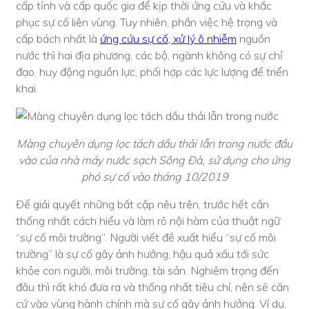
cấp tỉnh và cấp quốc gia để kịp thời ứng cứu và khắc
phục sự cố liên vùng. Tuy nhiên, phần việc hệ trọng và
cấp bách nhất là
ứng cứu sự cố, xử lý ô nhiễm
nguồn
nước thì hai địa phương, các bộ, ngành không có sự chỉ
đạo, huy động nguồn lực, phối hợp các lực lượng để triển
khai.
Màng chuyên dụng lọc tách dầu thải lẫn trong nước đầu
vào của nhà máy nước sạch Sông Đà, sử dụng cho ứng
phó sự cố vào tháng 10/2019
Để giải quyết những bất cập nêu trên, trước hết cần
thống nhất cách hiểu và làm rõ nội hàm của thuật ngữ
“sự cố môi trường”. Người viết đề xuất hiểu “sự cố môi
trường” là sự cố gây ảnh hưởng, hậu quả xấu tới sức
khỏe con người, môi trường, tài sản. Nghiêm trọng đến
đâu thì rất khó đưa ra và thống nhất tiêu chí, nên sẽ căn
cứ vào vùng hành chính mà sự cố gây ảnh hưởng. Ví dụ,