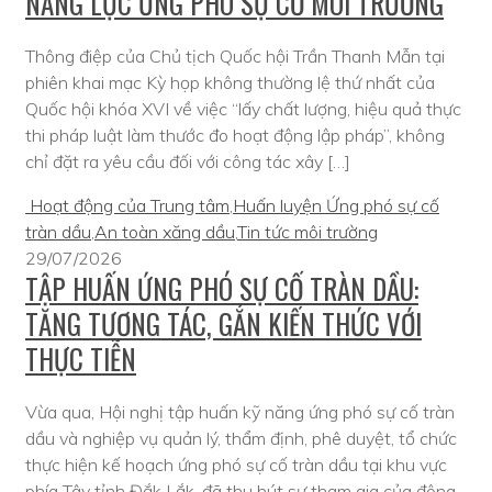
NĂNG LỰC ỨNG PHÓ SỰ CỐ MÔI TRƯỜNG
Thông điệp của Chủ tịch Quốc hội Trần Thanh Mẫn tại
phiên khai mạc Kỳ họp không thường lệ thứ nhất của
Quốc hội khóa XVI về việc “lấy chất lượng, hiệu quả thực
thi pháp luật làm thước đo hoạt động lập pháp”, không
chỉ đặt ra yêu cầu đối với công tác xây […]
Hoạt động của Trung tâm
,
Huấn luyện Ứng phó sự cố
tràn dầu
,
An toàn xăng dầu
,
Tin tức môi trường
29/07/2026
TẬP HUẤN ỨNG PHÓ SỰ CỐ TRÀN DẦU:
TĂNG TƯƠNG TÁC, GẮN KIẾN THỨC VỚI
THỰC TIỄN
Vừa qua, Hội nghị tập huấn kỹ năng ứng phó sự cố tràn
dầu và nghiệp vụ quản lý, thẩm định, phê duyệt, tổ chức
thực hiện kế hoạch ứng phó sự cố tràn dầu tại khu vực
phía Tây tỉnh Đắk Lắk, đã thu hút sự tham gia của đông