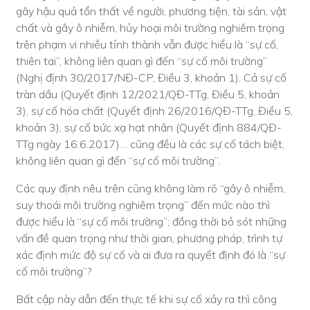
gây hậu quả tổn thất về người, phương tiện, tài sản, vật
chất và gây ô nhiễm, hủy hoại môi trường nghiêm trọng
trên phạm vi nhiều tỉnh thành vẫn được hiểu là “sự cố,
thiên tai”, không liên quan gì đến “sự cố môi trường”
(Nghị định 30/2017/NĐ-CP, Điều 3, khoản 1). Cả sự cố
tràn dầu (Quyết định 12/2021/QĐ-TTg, Điều 5, khoản
3), sự cố hóa chất (Quyết định 26/2016/QĐ-TTg, Điều 5,
khoản 3), sự cố bức xạ hạt nhân (Quyết định 884/QĐ-
TTg ngày 16.6.2017)… cũng đều là các sự cố tách biệt,
không liên quan gì đến “sự cố môi trường”.
Các quy định nêu trên cũng không làm rõ “gây ô nhiễm,
suy thoái môi trường nghiêm trọng” đến mức nào thì
được hiểu là “sự cố môi trường”; đồng thời bỏ sót những
vấn đề quan trọng như thời gian, phương pháp, trình tự
xác định mức độ sự cố và ai đưa ra quyết định đó là “sự
cố môi trường”?
Bất cập này dẫn đến thực tế khi sự cố xảy ra thì công