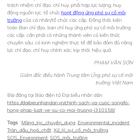
trách nhiệm chỉ đạo, chỉ huy, phối hợp lực lượng, huy
động nguồn lực, tổ chức
hoạt động ứng phó sự cố môi
trường
của cá nhân/tổ chức các cấp. Đồng thời, kiện
toàn Ban chỉ đạo, ban chỉ huy ứng phó sự cố môi trường
các cấp, cần phải có những thành viên có kiến thức
chuyên sâu, có kinh nghiệm thực tế để bảo đảm đủ năng
lực chỉ đạo, chỉ huy chính xác, kịp thời, hiệu quả.
PHẠM VĂN SƠN
Giám đốc điều hành Trung tâm Ứng phó sự cố môi
trường Việt Nam
Bài đăng tại Báo điện tử Đại biểu nhân dân:
https://daibieunhandan.vn/chinh-sach-va-cuoc-song/lo-
hong-phap-luat-ve-su-co-moi-truong-i310158/
Tags
:
Màng_lọc_chuyên_dụng
,
Environmental_incident
,
Tràn_dầu_hoá_chất
,
Xử_lý_sự_cố_môi_trường
,
SOS_Environment
,
SOS_môi_trường