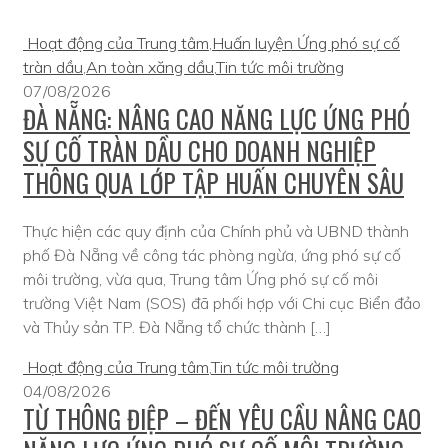
Hoạt động của Trung tâm
,
Huấn luyện Ứng phó sự cố
tràn dầu
,
An toàn xăng dầu
,
Tin tức môi trường
07/08/2026
ĐÀ NẴNG: NÂNG CAO NĂNG LỰC ỨNG PHÓ
SỰ CỐ TRÀN DẦU CHO DOANH NGHIỆP
THÔNG QUA LỚP TẬP HUẤN CHUYÊN SÂU
Thực hiện các quy định của Chính phủ và UBND thành
phố Đà Nẵng về công tác phòng ngừa, ứng phó sự cố
môi trường, vừa qua, Trung tâm Ứng phó sự cố môi
trường Việt Nam (SOS) đã phối hợp với Chi cục Biển đảo
và Thủy sản TP. Đà Nẵng tổ chức thành […]
Hoạt động của Trung tâm
,
Tin tức môi trường
04/08/2026
TỪ THÔNG ĐIỆP – ĐẾN YÊU CẦU NÂNG CAO