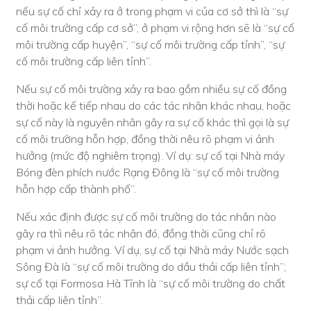
nếu sự cố chỉ xảy ra ở trong phạm vi của cơ sở thì là “sự
cố môi trường cấp cơ sở”, ở phạm vi rộng hơn sẽ là “sự cố
môi trường cấp huyện”, “sự cố môi trường cấp tỉnh”, “sự
cố môi trường cấp liên tỉnh”.
Nếu sự cố môi trường xảy ra bao gồm nhiều sự cố đồng
thời hoặc kế tiếp nhau do các tác nhân khác nhau, hoặc
sự cố này là nguyên nhân gây ra sự cố khác thì gọi là sự
cố môi trường hỗn hợp, đồng thời nêu rõ phạm vi ảnh
hưởng (mức độ nghiêm trọng). Ví dụ: sự cố tại Nhà máy
Bóng đèn phích nước Rạng Đông là “sự cố môi trường
hỗn hợp cấp thành phố”.
Nếu xác định được sự cố môi trường do tác nhân nào
gây ra thì nêu rõ tác nhân đó, đồng thời cũng chỉ rõ
phạm vi ảnh hưởng. Ví dụ, sự cố tại Nhà máy Nước sạch
Sông Đà là “sự cố môi trường do dầu thải cấp liên tỉnh”;
sự cố tại Formosa Hà Tĩnh là “sự cố môi trường do chất
thải cấp liên tỉnh”.