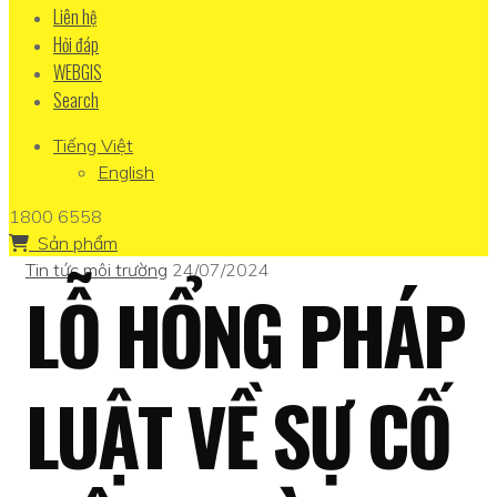
Liên hệ
Hỏi đáp
WEBGIS
Search
Tiếng Việt
English
1800 6558
Sản phẩm
Tin tức môi trường
24/07/2024
LỖ HỔNG PHÁP
LUẬT VỀ SỰ CỐ