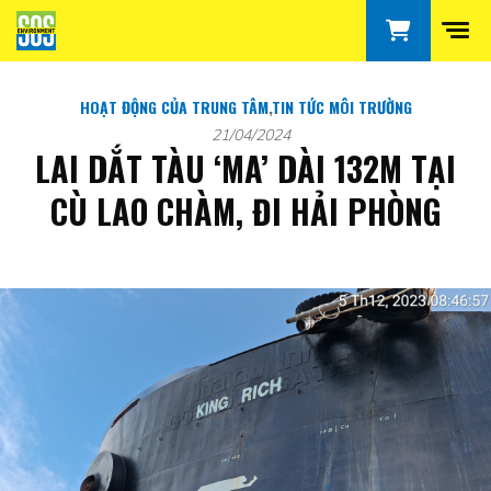
HOẠT ĐỘNG CỦA TRUNG TÂM
,
TIN TỨC MÔI TRƯỜNG
21/04/2024
LAI DẮT TÀU ‘MA’ DÀI 132M TẠI
CÙ LAO CHÀM, ĐI HẢI PHÒNG