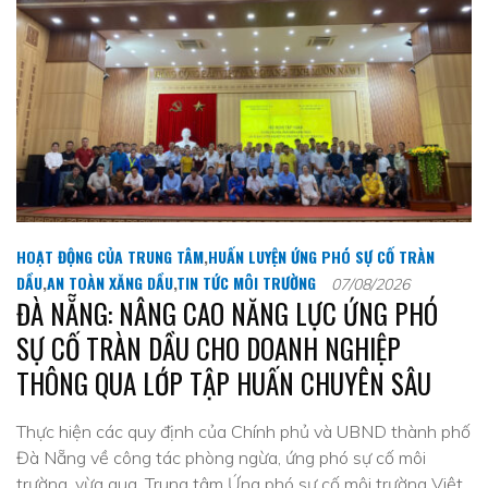
HOẠT ĐỘNG CỦA TRUNG TÂM
,
HUẤN LUYỆN ỨNG PHÓ SỰ CỐ TRÀN
DẦU
,
AN TOÀN XĂNG DẦU
,
TIN TỨC MÔI TRƯỜNG
07/08/2026
ĐÀ NẴNG: NÂNG CAO NĂNG LỰC ỨNG PHÓ
SỰ CỐ TRÀN DẦU CHO DOANH NGHIỆP
THÔNG QUA LỚP TẬP HUẤN CHUYÊN SÂU
Thực hiện các quy định của Chính phủ và UBND thành phố
Đà Nẵng về công tác phòng ngừa, ứng phó sự cố môi
trường, vừa qua, Trung tâm Ứng phó sự cố môi trường Việt