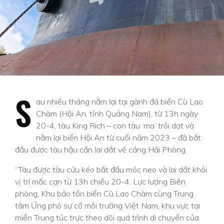
S
au nhiều tháng nằm lại tại gành đá biển Cù Lao
Chàm (Hội An, tỉnh Quảng Nam), từ 13h ngày
20-4, tàu King Rich – con tàu ‘ma’ trôi dạt và
nằm lại biển Hội An từ cuối năm 2023 – đã bắt
đầu được tàu hậu cần lai dắt về cảng Hải Phòng.
“Tàu được tàu cứu kéo bắt đầu móc neo và lai dắt khỏi
vị trí mắc cạn từ 13h chiều 20-4. Lực lượng Biên
phòng, Khu bảo tồn biển Cù Lao Chàm cùng Trung
tâm Ứng phó sự cố môi trường Việt Nam, khu vực tại
miền Trung túc trực theo dõi quá trình di chuyển của