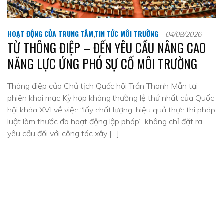
HOẠT ĐỘNG CỦA TRUNG TÂM
,
TIN TỨC MÔI TRƯỜNG
04/08/2026
TỪ THÔNG ĐIỆP – ĐẾN YÊU CẦU NÂNG CAO
NĂNG LỰC ỨNG PHÓ SỰ CỐ MÔI TRƯỜNG
Thông điệp của Chủ tịch Quốc hội Trần Thanh Mẫn tại
phiên khai mạc Kỳ họp không thường lệ thứ nhất của Quốc
hội khóa XVI về việc “lấy chất lượng, hiệu quả thực thi pháp
luật làm thước đo hoạt động lập pháp”, không chỉ đặt ra
yêu cầu đối với công tác xây […]