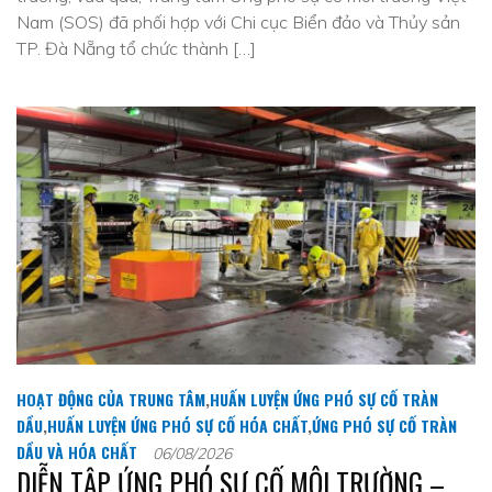
Nam (SOS) đã phối hợp với Chi cục Biển đảo và Thủy sản
TP. Đà Nẵng tổ chức thành […]
HOẠT ĐỘNG CỦA TRUNG TÂM
,
HUẤN LUYỆN ỨNG PHÓ SỰ CỐ TRÀN
DẦU
,
HUẤN LUYỆN ỨNG PHÓ SỰ CỐ HÓA CHẤT
,
ỨNG PHÓ SỰ CỐ TRÀN
DẦU VÀ HÓA CHẤT
06/08/2026
DIỄN TẬP ỨNG PHÓ SỰ CỐ MÔI TRƯỜNG –