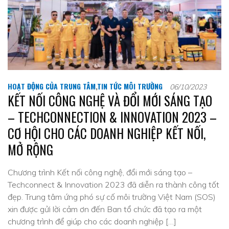
HOẠT ĐỘNG CỦA TRUNG TÂM
,
TIN TỨC MÔI TRƯỜNG
06/10/2023
KẾT NỐI CÔNG NGHỆ VÀ ĐỔI MỚI SÁNG TẠO
– TECHCONNECTION & INNOVATION 2023 –
CƠ HỘI CHO CÁC DOANH NGHIỆP KẾT NỐI,
MỞ RỘNG
Chương trình Kết nối công nghệ, đổi mới sáng tạo –
Techconnect & Innovation 2023 đã diễn ra thành công tốt
đẹp. Trung tâm ứng phó sự cố môi trường Việt Nam (SOS)
xin được gửi lời cảm ơn đến Ban tổ chức đã tạo ra một
chương trình để giúp cho các doanh nghiệp […]