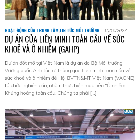
HOẠT ĐỘNG CỦA TRUNG TÂM
,
TIN TỨC MÔI TRƯỜNG
10/10/2023
DỰ ÁN CỦA LIÊN MINH TOÀN CẦU VỀ SỨC
KHOẺ VÀ Ô NHIỄM (GAHP)
Dự án đốt mở tại Việt Nam là dự án do Bộ Môi trường
Vương quốc Anh tài trợ thông qua Liên minh toàn cầu về
sức khoẻ và ô nhiễm để Hội BVTN&MT Việt Nam (VACNE)
tổ chức nghiên cứu, nhằm thực hiện mục tiêu “Ô nhiễm:
Khủng hoảng toàn cầu. Chúng ta phải […]