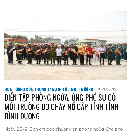
HOẠT ĐỘNG CỦA TRUNG TÂM
,
TIN TỨC MÔI TRƯỜNG
01/10/2023
DIỄN TẬP PHÒNG NGỪA, ỨNG PHÓ SỰ CỐ
MÔI TRƯỜNG DO CHÁY NỔ CẤP TỈNH TỈNH
BÌNH DƯƠNG
Ngày 28-9, Ban chỉ đạo phương án phòng ngừa, ứng phó