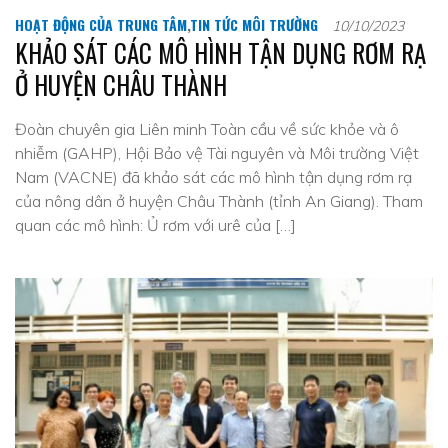
HOẠT ĐỘNG CỦA TRUNG TÂM
,
TIN TỨC MÔI TRƯỜNG
10/10/2023
KHẢO SÁT CÁC MÔ HÌNH TẬN DỤNG RƠM RẠ
Ở HUYỆN CHÂU THÀNH
Đoàn chuyên gia Liên minh Toàn cầu về sức khỏe và ô
nhiễm (GAHP), Hội Bảo vệ Tài nguyên và Môi trường Việt
Nam (VACNE) đã khảo sát các mô hình tận dụng rơm rạ
của nông dân ở huyện Châu Thành (tỉnh An Giang). Tham
quan các mô hình: Ủ rơm với urê của […]