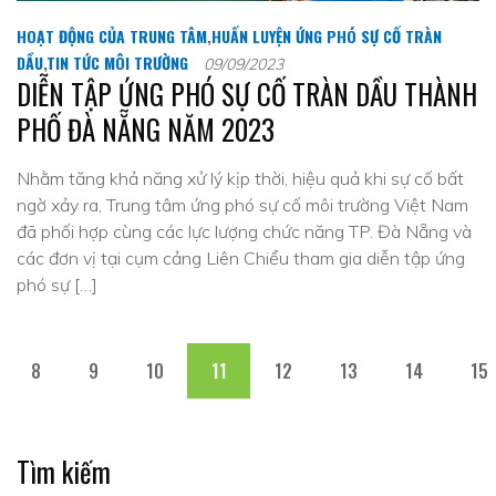
HOẠT ĐỘNG CỦA TRUNG TÂM
,
HUẤN LUYỆN ỨNG PHÓ SỰ CỐ TRÀN
DẦU
,
TIN TỨC MÔI TRƯỜNG
09/09/2023
DIỄN TẬP ỨNG PHÓ SỰ CỐ TRÀN DẦU THÀNH
PHỐ ĐÀ NẴNG NĂM 2023
Nhằm tăng khả năng xử lý kịp thời, hiệu quả khi sự cố bất
ngờ xảy ra, Trung tâm ứng phó sự cố môi trường Việt Nam
đã phối hợp cùng các lực lượng chức năng TP. Đà Nẵng và
các đơn vị tại cụm cảng Liên Chiểu tham gia diễn tập ứng
phó sự […]
8
9
10
11
12
13
14
15
Tìm kiếm