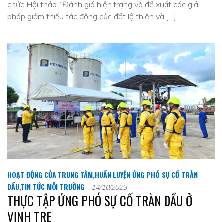
chức Hội thảo: “Đánh giá hiện trạng và đề xuất các giải
pháp giảm thiểu tác động của đốt lộ thiên và […]
HOẠT ĐỘNG CỦA TRUNG TÂM
,
HUẤN LUYỆN ỨNG PHÓ SỰ CỐ TRÀN
DẦU
,
TIN TỨC MÔI TRƯỜNG
14/10/2023
THỰC TẬP ỨNG PHÓ SỰ CỐ TRÀN DẦU Ở
VỊNH TRE