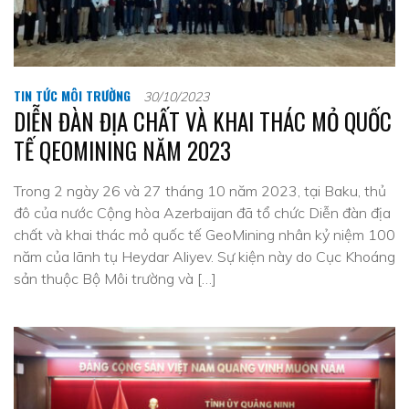
TIN TỨC MÔI TRƯỜNG
30/10/2023
DIỄN ĐÀN ĐỊA CHẤT VÀ KHAI THÁC MỎ QUỐC
TẾ QEOMINING NĂM 2023
Trong 2 ngày 26 và 27 tháng 10 năm 2023, tại Baku, thủ
đô của nước Cộng hòa Azerbaijan đã tổ chức Diễn đàn địa
chất và khai thác mỏ quốc tế GeoMining nhân kỷ niệm 100
năm của lãnh tụ Heydar Aliyev. Sự kiện này do Cục Khoáng
sản thuộc Bộ Môi trường và […]