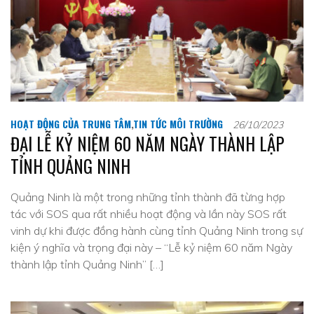
HOẠT ĐỘNG CỦA TRUNG TÂM
,
TIN TỨC MÔI TRƯỜNG
26/10/2023
ĐẠI LỄ KỶ NIỆM 60 NĂM NGÀY THÀNH LẬP
TỈNH QUẢNG NINH
Quảng Ninh là một trong những tỉnh thành đã từng hợp
tác với SOS qua rất nhiều hoạt động và lần này SOS rất
vinh dự khi được đồng hành cùng tỉnh Quảng Ninh trong sự
kiện ý nghĩa và trọng đại này – “Lễ kỷ niệm 60 năm Ngày
thành lập tỉnh Quảng Ninh” […]