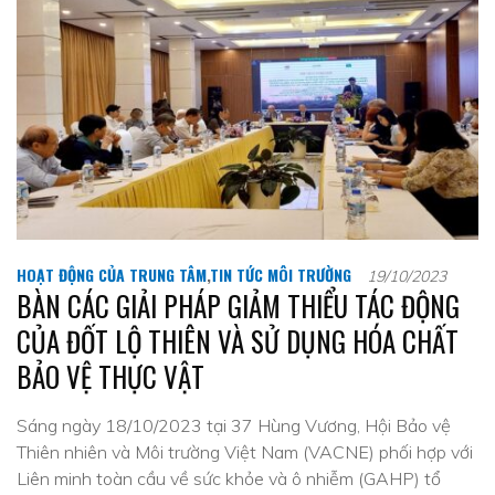
HOẠT ĐỘNG CỦA TRUNG TÂM
,
TIN TỨC MÔI TRƯỜNG
19/10/2023
BÀN CÁC GIẢI PHÁP GIẢM THIỂU TÁC ĐỘNG
CỦA ĐỐT LỘ THIÊN VÀ SỬ DỤNG HÓA CHẤT
BẢO VỆ THỰC VẬT
Sáng ngày 18/10/2023 tại 37 Hùng Vương, Hội Bảo vệ
Thiên nhiên và Môi trường Việt Nam (VACNE) phối hợp với
Liên minh toàn cầu về sức khỏe và ô nhiễm (GAHP) tổ