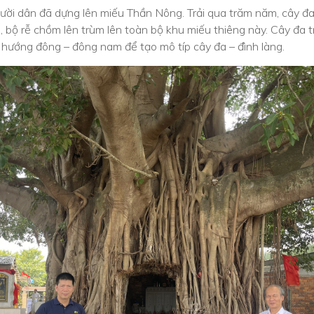
gười dân đã dựng lên miếu Thần Nông. Trải qua trăm năm, cây đ
, bộ rễ chồm lên trùm lên toàn bộ khu miếu thiêng này. Cây đa 
 hướng đông – đông nam để tạo mô típ cây đa – đình làng.