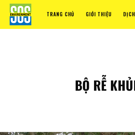
TRANG CHỦ
GIỚI THIỆU
DỊCH
BỘ RỄ KHỦ