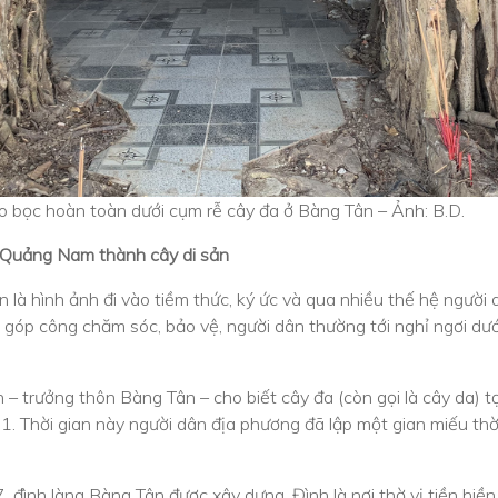
o bọc hoàn toàn dưới cụm rễ cây đa ở Bàng Tân – Ảnh: B.D.
 Quảng Nam thành cây di sản
 là hình ảnh đi vào tiềm thức, ký ức và qua nhiều thế hệ ngườ
 góp công chăm sóc, bảo vệ, người dân thường tới nghỉ ngơi dưới
 trưởng thôn Bàng Tân – cho biết cây đa (còn gọi là cây da) t
. Thời gian này người dân địa phương đã lập một gian miếu thờ
.
đình làng Bàng Tân được xây dựng. Đình là nơi thờ vị tiền hiền