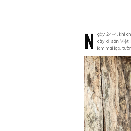
N
gày 24-4, khi c
cây di sản Việt
làm mái lợp, tườ