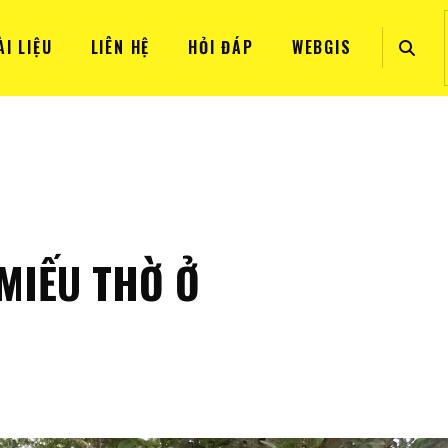
ÀI LIỆU
LIÊN HỆ
HỎI ĐÁP
WEBGIS
MIẾU THỜ Ở