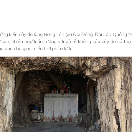
hứng kiến cây đa làng Bàng Tân (xã Đại Đồng, Đại Lộc, Quảng 
 Nam, nhiều người ấn tượng với bộ rễ khủng của cây đa cổ thụ
ng bao cho gian miếu thờ phía dưới.