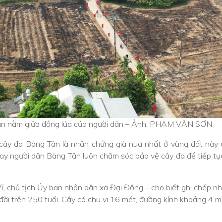
ân nằm giữa đồng lúa của người dân – Ảnh: PHẠM VĂN SƠN.
i, cây đa Bàng Tân là nhân chứng già nua nhất ở vùng đất này 
nay người dân Bàng Tân luôn chăm sóc bảo vệ cây đa để tiếp tục 
 chủ tịch Ủy ban nhân dân xã Đại Đồng – cho biết ghi chép nhâ
đời trên 250 tuổi. Cây có chu vi 16 mét, đường kính khoảng 4 m