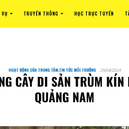
 VỤ
TRUYỀN THÔNG
HỌC TRỰC TUYẾN
T
HOẠT ĐỘNG CỦA TRUNG TÂM
,
TIN TỨC MÔI TRƯỜNG
25/04/2024
NG CÂY DI SẢN TRÙM KÍN 
QUẢNG NAM