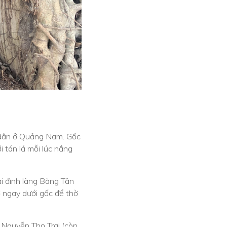
i dân ở Quảng Nam. Gốc
 tán lá mỗi lúc nắng
ại đình làng Bàng Tân
 ngay dưới gốc để thờ
 Nguyễn Thọ Trai (còn