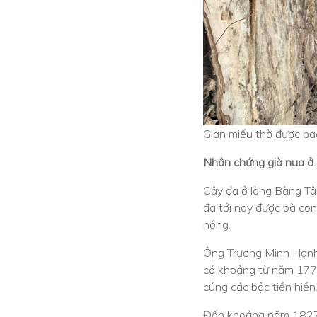
Gian miếu thờ được ba
Nhân chứng già nua ở
Cây đa ở làng Bàng Tân
đa tới nay được bà con
nóng.
Ông Trương Minh Hạnh –
có khoảng từ năm 1771
cúng các bậc tiền hiền
Đến khoảng năm 1827, 