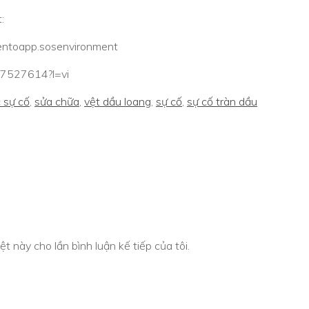
:
.sentoapp.sosenvironment
577527614?l=vi
 sự cố
,
sửa chữa
,
vệt dầu loang
,
sự cố
,
sự cố tràn dầu
ệt này cho lần bình luận kế tiếp của tôi.