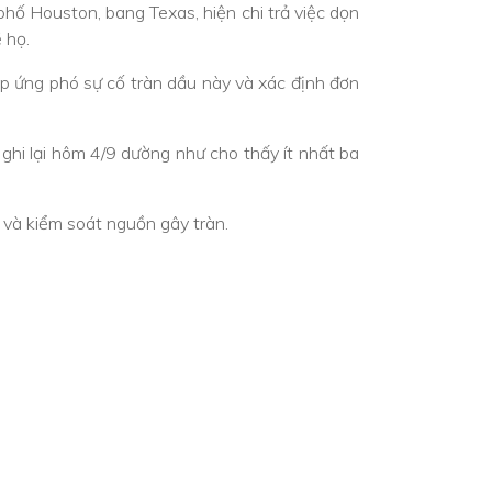
 phố Houston, bang Texas, hiện chi trả việc dọn
 họ.
ợp ứng phó sự cố tràn dầu này và xác định đơn
hi lại hôm 4/9 dường như cho thấy ít nhất ba
 và kiểm soát nguồn gây tràn.