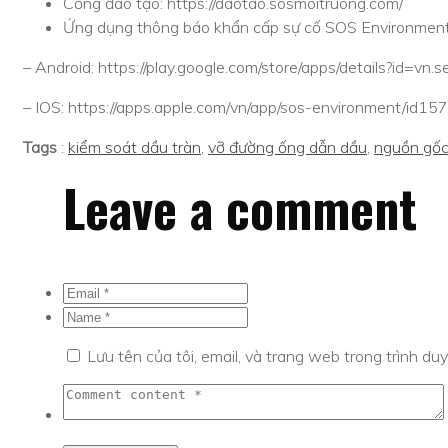
Cổng đào tạo: https://daotao.sosmoitruong.com/
Ứng dụng thông báo khẩn cấp sự cố SOS Environment
– Android: https://play.google.com/store/apps/details?id=vn
– IOS: https://apps.apple.com/vn/app/sos-environment/id1
Tags
:
kiểm soát dầu tràn
,
vỡ đường ống dẫn dầu
,
nguồn gốc
Leave a comment
Lưu tên của tôi, email, và trang web trong trình duy