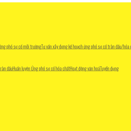
 ứng phó sự cố môi trường
Tư vấn xây dựng kế hoạch ứng phó sự cố tràn dầu/hóa 
tràn dầu
Huấn luyện Ứng phó sự cố hóa chất
Hoạt động văn hoá
Tuyển dụng