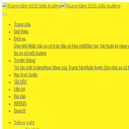
Trang chủ
Giới thiệu
Dịch vụ
Ứng phó khẩn cấp sự cố tràn dầu và hóa chất
Đào tạo, tập huấn kỹ năng
tin sự cố môi trường
Truyền thông
Tin tức môi trường
Hoạt động của Trung tâm
Huấn luyện Ứng phó sự cố 
Học trực tuyến
TÀI LIỆU
Liên hệ
Hỏi đáp
WEBGIS
Search
Tiếng Việt