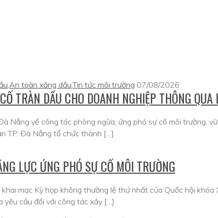
dầu
,
An toàn xăng dầu
,
Tin tức môi trường
07/08/2026
 CỐ TRÀN DẦU CHO DOANH NGHIỆP THÔNG QUA 
à Nẵng về công tác phòng ngừa, ứng phó sự cố môi trường, vừ
ản TP. Đà Nẵng tổ chức thành […]
NĂNG LỰC ỨNG PHÓ SỰ CỐ MÔI TRƯỜNG
khai mạc Kỳ họp không thường lệ thứ nhất của Quốc hội khóa XVI
a yêu cầu đối với công tác xây […]