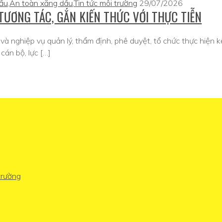
dầu
,
An toàn xăng dầu
,
Tin tức môi trường
29/07/2026
TƯƠNG TÁC, GẮN KIẾN THỨC VỚI THỰC TIỄN
và nghiệp vụ quản lý, thẩm định, phê duyệt, tổ chức thực hiện k
cán bộ, lực […]
trường