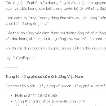
Các thợ lặn đã phát hiện đường ống bị vỡ khi lặn tìm nguyên
sạch vết dầu loang, cho biết trong tuyên bố tối 5/9 rằng đ
Hiện công ty Talos Energy đang làm việc với Lực lượng Tuầ
vị sở hữu đường ống bị vỡ.
Các thợ lặn cũng xác định được hai đường ống hở có đường 
vết dầu loang khác nhau trong cùng khu vực. Vết lớn nhất tr
Khi đã xác định được nguồn gốc của sự cố tràn dầu này, Tuầ
Nguồn: VnExpress
———-
Trung tâm ứng phó sự cố môi trường Việt Nam
Đào tạo tập huấn – Xây dựng kế hoạch – Ứng phó sự cố môi 
Hotline 24/7: 1800 6558
Cổng thông tin: https://sosmoitruong.com/