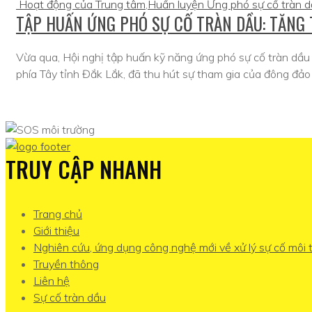
Hoạt động của Trung tâm
,
Huấn luyện Ứng phó sự cố tràn 
TẬP HUẤN ỨNG PHÓ SỰ CỐ TRÀN DẦU: TĂNG 
Vừa qua, Hội nghị tập huấn kỹ năng ứng phó sự cố tràn dầu 
phía Tây tỉnh Đắk Lắk, đã thu hút sự tham gia của đông đảo 
TRUY CẬP NHANH
Trang chủ
Giới thiệu
Nghiên cứu, ứng dụng công nghệ mới về xử lý sự cố môi 
Truyền thông
Liên hệ
Sự cố tràn dầu