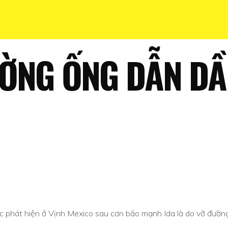
ƯỜNG ỐNG DẪN DẦ
ợc phát hiện ở Vịnh Mexico sau cơn bão mạnh Ida là do vỡ đường