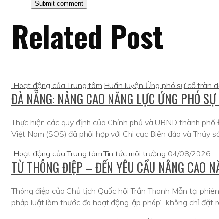
Related Post
Hoạt động của Trung tâm
,
Huấn luyện Ứng phó sự cố tràn 
ĐÀ NẴNG: NÂNG CAO NĂNG LỰC ỨNG PHÓ SỰ
Thực hiện các quy định của Chính phủ và UBND thành phố Đ
Việt Nam (SOS) đã phối hợp với Chi cục Biển đảo và Thủy s
Hoạt động của Trung tâm
,
Tin tức môi trường
04/08/2026
TỪ THÔNG ĐIỆP – ĐẾN YÊU CẦU NÂNG CAO 
Thông điệp của Chủ tịch Quốc hội Trần Thanh Mẫn tại phiên 
pháp luật làm thước đo hoạt động lập pháp”, không chỉ đặt r