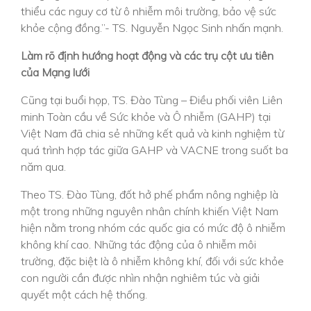
thiểu các nguy cơ từ ô nhiễm môi trường, bảo vệ sức
khỏe cộng đồng.”- TS. Nguyễn Ngọc Sinh nhấn mạnh.
Làm rõ định hướng hoạt động và các trụ cột ưu tiên
của Mạng lưới
Cũng tại buổi họp, TS. Đào Tùng – Điều phối viên Liên
minh Toàn cầu về Sức khỏe và Ô nhiễm (GAHP) tại
Việt Nam đã chia sẻ những kết quả và kinh nghiệm từ
quá trình hợp tác giữa GAHP và VACNE trong suốt ba
năm qua.
Theo TS. Đào Tùng, đốt hở phế phẩm nông nghiệp là
một trong những nguyên nhân chính khiến Việt Nam
hiện nằm trong nhóm các quốc gia có mức độ ô nhiễm
không khí cao. Những tác động của ô nhiễm môi
trường, đặc biệt là ô nhiễm không khí, đối với sức khỏe
con người cần được nhìn nhận nghiêm túc và giải
quyết một cách hệ thống.