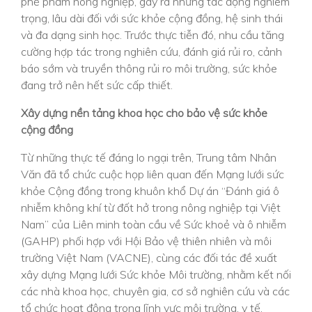
phế phẩm nông nghiệp, gây ra những tác động nghiêm
trọng, lâu dài đối với sức khỏe cộng đồng, hệ sinh thái
và đa dạng sinh học. Trước thực tiễn đó, nhu cầu tăng
cường hợp tác trong nghiên cứu, đánh giá rủi ro, cảnh
báo sớm và truyền thông rủi ro môi trường, sức khỏe
đang trở nên hết sức cấp thiết.
Xây dựng nền tảng khoa học cho bảo vệ sức khỏe
cộng đồng
Từ những thực tế đáng lo ngại trên, Trung tâm Nhân
Văn đã tổ chức cuộc họp liên quan đến Mạng lưới sức
khỏe Cộng đồng trong khuôn khổ Dự án “Đánh giá ô
nhiễm không khí từ đốt hở trong nông nghiệp tại Việt
Nam” của Liên minh toàn cầu về Sức khoẻ và ô nhiễm
(GAHP) phối hợp với Hội Bảo vệ thiên nhiên và môi
trường Việt Nam (VACNE), cùng các đối tác đề xuất
xây dựng Mạng lưới Sức khỏe Môi trường, nhằm kết nối
các nhà khoa học, chuyên gia, cơ sở nghiên cứu và các
tổ chức hoạt động trong lĩnh vực môi trường, y tế.