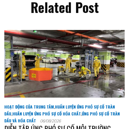
Related Post
HOẠT ĐỘNG CỦA TRUNG TÂM
,
HUẤN LUYỆN ỨNG PHÓ SỰ CỐ TRÀN
DẦU
,
HUẤN LUYỆN ỨNG PHÓ SỰ CỐ HÓA CHẤT
,
ỨNG PHÓ SỰ CỐ TRÀN
DẦU VÀ HÓA CHẤT
06/08/2026
DIỄN TẬP ỨNG PHÓ SỰ CỐ MÔI TRƯỜNG –