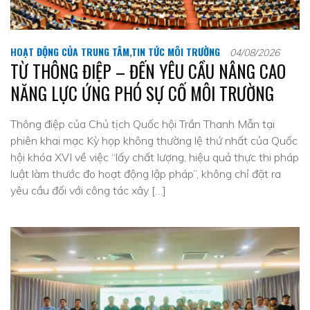
HOẠT ĐỘNG CỦA TRUNG TÂM
,
TIN TỨC MÔI TRƯỜNG
04/08/2026
TỪ THÔNG ĐIỆP – ĐẾN YÊU CẦU NÂNG CAO
NĂNG LỰC ỨNG PHÓ SỰ CỐ MÔI TRƯỜNG
Thông điệp của Chủ tịch Quốc hội Trần Thanh Mẫn tại
phiên khai mạc Kỳ họp không thường lệ thứ nhất của Quốc
hội khóa XVI về việc “lấy chất lượng, hiệu quả thực thi pháp
luật làm thước đo hoạt động lập pháp”, không chỉ đặt ra
yêu cầu đối với công tác xây […]