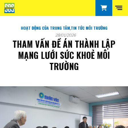
HOẠT ĐỘNG CỦA TRUNG TÂM
,
TIN TỨC MÔI TRƯỜNG
28/01/2026
THAM VẤN ĐỀ ÁN THÀNH LẬP
MẠNG LƯỚI SỨC KHOẺ MÔI
TRƯỜNG