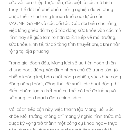
cứu với can thiệp thực tiễn, đặc biệt là các mô hình
thay thế đốt hở phế phẩm nông nghiệp đã và đang
được triển khai trong khuôn khổ các dự án của
VACNE, GAHP và các đối tác. Các đại biểu cho rằng,
việc lồng ghép đánh giá tác động sức khỏe vào các mô
hình này sẽ giúp làm rõ hơn lợi ích kép về môi trường,
sức khỏe, kinh tế, từ đó tăng tính thuyết phục khi nhân
rộng tại địa phương.
Trong giai đoạn đầu, Mạng lưới sẽ ưu tiên hoàn thiện
khung hoạt động, xác định nhóm chủ đề trọng tâm (ô
nhiễm không khí, hóa chất nông nghiệp, sức khỏe cộng
đồng nông thôn), đồng thời đề xuất các hoạt động thí
điểm nhằm tạo ra kết quả cụ thể, có thể đo lường và
sử dụng cho hoạch định chính sách.
Với cách tiếp cận này, việc thành lập Mạng lưới Sức
khỏe Môi trường không chỉ mang ý nghĩa hình thức, mà
được kỳ vọng trở thành một công cụ khoa học – thực
tiễn, được xây dựng theo hướng mở, linh hoạt và lâu