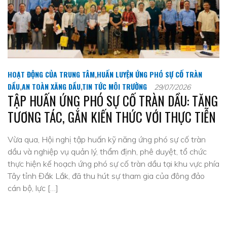
HOẠT ĐỘNG CỦA TRUNG TÂM
,
HUẤN LUYỆN ỨNG PHÓ SỰ CỐ TRÀN
DẦU
,
AN TOÀN XĂNG DẦU
,
TIN TỨC MÔI TRƯỜNG
29/07/2026
TẬP HUẤN ỨNG PHÓ SỰ CỐ TRÀN DẦU: TĂNG
TƯƠNG TÁC, GẮN KIẾN THỨC VỚI THỰC TIỄN
Vừa qua, Hội nghị tập huấn kỹ năng ứng phó sự cố tràn
dầu và nghiệp vụ quản lý, thẩm định, phê duyệt, tổ chức
thực hiện kế hoạch ứng phó sự cố tràn dầu tại khu vực phía
Tây tỉnh Đắk Lắk, đã thu hút sự tham gia của đông đảo
cán bộ, lực […]