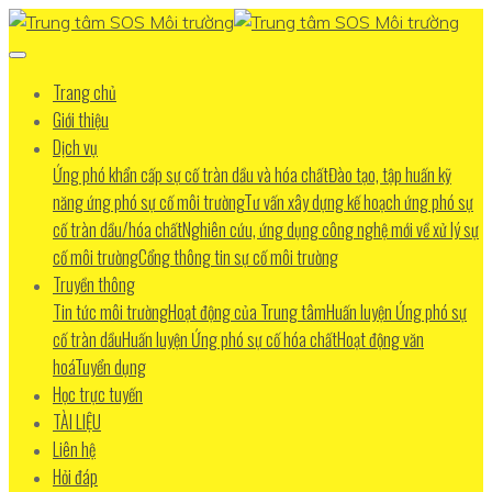
Trang chủ
Giới thiệu
Dịch vụ
Ứng phó khẩn cấp sự cố tràn dầu và hóa chất
Đào tạo, tập huấn kỹ
năng ứng phó sự cố môi trường
Tư vấn xây dựng kế hoạch ứng phó sự
cố tràn dầu/hóa chất
Nghiên cứu, ứng dụng công nghệ mới về xử lý sự
cố môi trường
Cổng thông tin sự cố môi trường
Truyền thông
Tin tức môi trường
Hoạt động của Trung tâm
Huấn luyện Ứng phó sự
cố tràn dầu
Huấn luyện Ứng phó sự cố hóa chất
Hoạt động văn
hoá
Tuyển dụng
Học trực tuyến
TÀI LIỆU
Liên hệ
Hỏi đáp