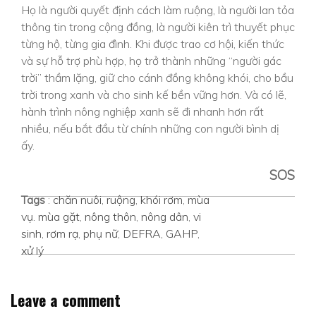
Họ là người quyết định cách làm ruộng, là người lan tỏa
thông tin trong cộng đồng, là người kiên trì thuyết phục
từng hộ, từng gia đình. Khi được trao cơ hội, kiến thức
và sự hỗ trợ phù hợp, họ trở thành những “người gác
trời” thầm lặng, giữ cho cánh đồng không khói, cho bầu
trời trong xanh và cho sinh kế bền vững hơn. Và có lẽ,
hành trình nông nghiệp xanh sẽ đi nhanh hơn rất
nhiều, nếu bắt đầu từ chính những con người bình dị
ấy.
SOS
Tags
:
chăn nuôi
,
ruộng
,
khói rơm
,
mùa
vụ. mùa gặt
,
nông thôn
,
nông dân
,
vi
sinh
,
rơm rạ
,
phụ nữ
,
DEFRA
,
GAHP
,
xử lý
Leave a comment