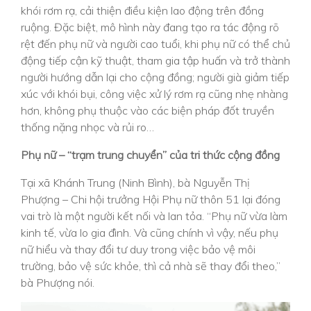
khói rơm rạ, cải thiện điều kiện lao động trên đồng
ruộng. Đặc biệt, mô hình này đang tạo ra tác động rõ
rệt đến phụ nữ và người cao tuổi, khi phụ nữ có thể chủ
động tiếp cận kỹ thuật, tham gia tập huấn và trở thành
người hướng dẫn lại cho cộng đồng; người già giảm tiếp
xúc với khói bụi, công việc xử lý rơm rạ cũng nhẹ nhàng
hơn, không phụ thuộc vào các biện pháp đốt truyền
thống nặng nhọc và rủi ro…
Phụ nữ – “trạm trung chuyển” của tri thức cộng đồng
Tại xã Khánh Trung (Ninh Bình), bà Nguyễn Thị
Phượng – Chi hội trưởng Hội Phụ nữ thôn 51 lại đóng
vai trò là một người kết nối và lan tỏa. “Phụ nữ vừa làm
kinh tế, vừa lo gia đình. Và cũng chính vì vậy, nếu phụ
nữ hiểu và thay đổi tư duy trong việc bảo vệ môi
trường, bảo vệ sức khỏe, thì cả nhà sẽ thay đổi theo,”
bà Phượng nói.