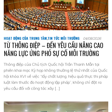
HOẠT ĐỘNG CỦA TRUNG TÂM
,
TIN TỨC MÔI TRƯỜNG
04/08/2026
TỪ THÔNG ĐIỆP – ĐẾN YÊU CẦU NÂNG CAO
NĂNG LỰC ỨNG PHÓ SỰ CỐ MÔI TRƯỜNG
Thông điệp của Chủ tịch Quốc hội Trần Thanh Mẫn tại
phiên khai mạc Kỳ họp không thường lệ thứ nhất của Quốc
hội khóa XVI về việc “lấy chất lượng, hiệu quả thực thi pháp
luật làm thước đo hoạt động lập pháp”, không chỉ đặt ra
yêu cầu đối với công tác xây […]