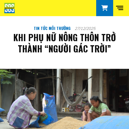
TIN TỨC MÔI TRƯỜNG
27/12/2025
KHI PHỤ NỮ NÔNG THÔN TRỞ
THÀNH “NGƯỜI GÁC TRỜI”