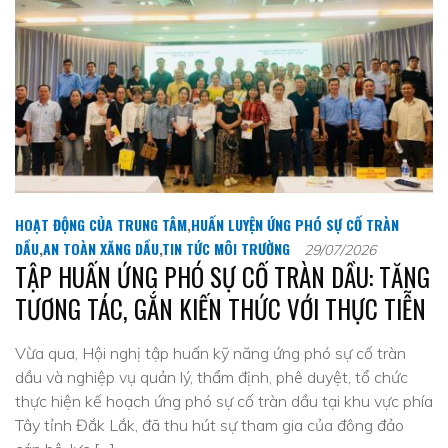
HOẠT ĐỘNG CỦA TRUNG TÂM
,
HUẤN LUYỆN ỨNG PHÓ SỰ CỐ TRÀN
DẦU
,
AN TOÀN XĂNG DẦU
,
TIN TỨC MÔI TRƯỜNG
29/07/2026
TẬP HUẤN ỨNG PHÓ SỰ CỐ TRÀN DẦU: TĂNG
TƯƠNG TÁC, GẮN KIẾN THỨC VỚI THỰC TIỄN
Vừa qua, Hội nghị tập huấn kỹ năng ứng phó sự cố tràn
dầu và nghiệp vụ quản lý, thẩm định, phê duyệt, tổ chức
thực hiện kế hoạch ứng phó sự cố tràn dầu tại khu vực phía
Tây tỉnh Đắk Lắk, đã thu hút sự tham gia của đông đảo