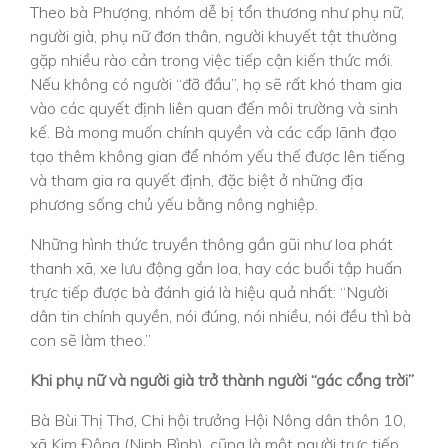
Theo bà Phượng, nhóm dễ bị tổn thương như phụ nữ,
người già, phụ nữ đơn thân, người khuyết tật thường
gặp nhiều rào cản trong việc tiếp cận kiến thức mới.
Nếu không có người “đỡ đầu”, họ sẽ rất khó tham gia
vào các quyết định liên quan đến môi trường và sinh
kế. Bà mong muốn chính quyền và các cấp lãnh đạo
tạo thêm không gian để nhóm yếu thế được lên tiếng
và tham gia ra quyết định, đặc biệt ở những địa
phương sống chủ yếu bằng nông nghiệp.
Những hình thức truyền thông gần gũi như loa phát
thanh xã, xe lưu động gắn loa, hay các buổi tập huấn
trực tiếp được bà đánh giá là hiệu quả nhất: “Người
dân tin chính quyền, nói đúng, nói nhiều, nói đều thì bà
con sẽ làm theo.”
Khi phụ nữ và người già trở thành người “gác cổng trời”
Bà Bùi Thị Thơ, Chi hội trưởng Hội Nông dân thôn 10,
xã Kim Đông (Ninh Bình), cũng là một người trực tiếp