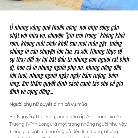
Ở những vùng quê thuần nông, nơi nhịp sống gắn
chặt với mùa vụ, chuyện “giữ trời trong” không khói
rơm, không mùi cháy khét sau mỗi mùa gặt tưởng
chừng là câu chuyện lớn lao, xa xôi. Nhưng thực tế,
sự thay đổi ấy lại bắt đầu từ những con người rất bình
dị, hơn cả là những người phụ nữ, những nông dân
lớn tuổi, những người ngày ngày bám ruộng, bám
làng, âm thầm quyết định cách canh tác cho cả gia
đình và cộng đồng…
Người phụ nữ quyết định cả vụ mùa
Bà Nguyễn Thị Dung, nông dân ấp An Thạnh, xã An
Trường (Vĩnh Long), là một trong những người như vậy.
Trong gia đình, cả hai ông bà đều làm nông, nhưng