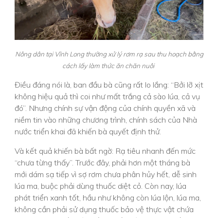
Nông dân tại Vĩnh Long thường xử lý rơm rạ sau thu hoạch bằng
cách lấy làm thức ăn chăn nuôi
Điều đáng nói là, ban đầu bà cũng rất lo lắng: “Bởi lỡ xịt
không hiệu quả thì coi như mất trắng cả sào lúa, cả vụ
đó”. Nhưng chính sự vận động của chính quyền xã và
niềm tin vào những chương trình, chính sách của Nhà
nước triển khai đã khiến bà quyết định thử.
Và kết quả khiến bà bất ngờ: Rạ tiêu nhanh đến mức
“chưa từng thấy”. Trước đây, phải hơn một tháng bà
mới dám sạ tiếp vì sợ rơm chưa phân hủy hết, dễ sinh
lúa ma, buộc phải dùng thuốc diệt cỏ. Còn nay, lúa
phát triển xanh tốt, hầu như không còn lúa lộn, lúa ma,
không cần phải sử dụng thuốc bảo vệ thực vật chứa