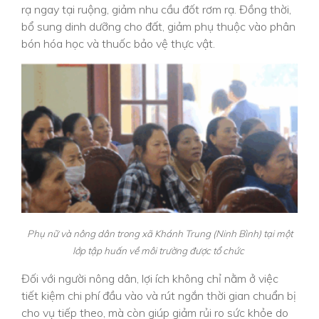
rạ ngay tại ruộng, giảm nhu cầu đốt rơm rạ. Đồng thời,
bổ sung dinh dưỡng cho đất, giảm phụ thuộc vào phân
bón hóa học và thuốc bảo vệ thực vật.
Phụ nữ và nông dân trong xã Khánh Trung (Ninh Bình) tại một
lớp tập huấn về môi trường được tổ chức
Đối với người nông dân, lợi ích không chỉ nằm ở việc
tiết kiệm chi phí đầu vào và rút ngắn thời gian chuẩn bị
cho vụ tiếp theo, mà còn giúp giảm rủi ro sức khỏe do