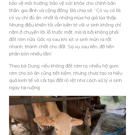
bảo vệ môi trường, bảo vệ sức khỏe cho chính bản
thân, gia đình và cộng đồng. Bà chia sẻ: “Có vụ có lời,
có vụ chỉ đủ ăn, nhất là những mùa hạ giá lúa thấp.
Nhưng điều khiến tôi vẫn kiên trì với vi sinh không chỉ
nằm ở chuyện lời, lỗ trước mắt, mà là bởi không phải
đốt rơm nữa. Gốc rạ sau khi xịt vi sinh mủn ra rất
nhanh, thành chất cho đất. Sạ vụ sau liền, đỡ tiền
phân bón nhiều lắm”.
Theo bà Dung, nếu không đốt rơm rạ, nhiều hộ gom
rơm cho bò ăn cũng tiết kiệm, nhưng chưa tạo ra hiệu
quả kinh tế và cải tạo đất rõ rệt như cách xử lý vi sinh
ngay tại ruộng.