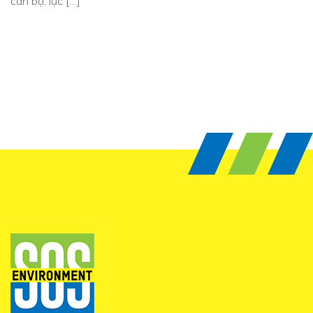
cán bộ, lực […]