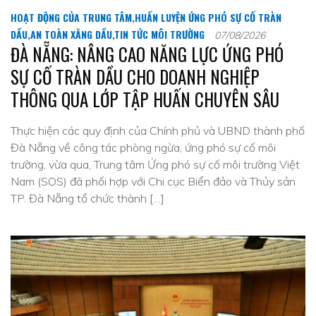
HOẠT ĐỘNG CỦA TRUNG TÂM
,
HUẤN LUYỆN ỨNG PHÓ SỰ CỐ TRÀN
DẦU
,
AN TOÀN XĂNG DẦU
,
TIN TỨC MÔI TRƯỜNG
07/08/2026
ĐÀ NẴNG: NÂNG CAO NĂNG LỰC ỨNG PHÓ
SỰ CỐ TRÀN DẦU CHO DOANH NGHIỆP
THÔNG QUA LỚP TẬP HUẤN CHUYÊN SÂU
Thực hiện các quy định của Chính phủ và UBND thành phố
Đà Nẵng về công tác phòng ngừa, ứng phó sự cố môi
trường, vừa qua, Trung tâm Ứng phó sự cố môi trường Việt
Nam (SOS) đã phối hợp với Chi cục Biển đảo và Thủy sản
TP. Đà Nẵng tổ chức thành […]