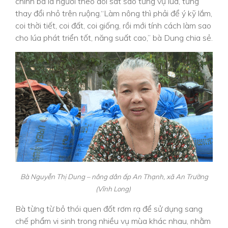
chính bà là người theo dõi sát sao từng vụ lúa, từng
thay đổi nhỏ trên ruộng.“Làm nông thì phải để ý kỹ lắm,
coi thời tiết, coi đất, coi giống, rồi mới tính cách làm sao
cho lúa phát triển tốt, năng suất cao,” bà Dung chia sẻ.
Bà Nguyễn Thị Dung – nông dân ấp An Thạnh, xã An Trường
(Vĩnh Long)
Bà từng từ bỏ thói quen đốt rơm rạ để sử dụng sang
chế phẩm vi sinh trong nhiều vụ mùa khác nhau, nhằm