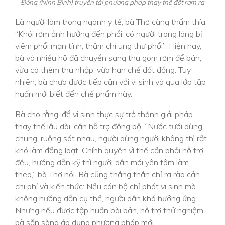
Đông (Ninh Bình) truyền tải phương pháp thay thế đốt rơm rạ
Là người làm trong ngành y tế, bà Thơ càng thấm thía:
“Khói rơm ảnh hưởng đến phổi, có người trong làng bị
viêm phổi mạn tính, thậm chí ung thư phổi”. Hiện nay,
bà và nhiều hộ đã chuyển sang thu gom rơm để bán,
vừa có thêm thu nhập, vừa hạn chế đốt đồng. Tuy
nhiên, bà chưa được tiếp cận với vi sinh và qua lớp tập
huấn mới biết đến chế phẩm này.
Bà cho rằng, để vi sinh thực sự trở thành giải pháp
thay thế lâu dài, cần hỗ trợ đồng bộ. “Nước tưới dùng
chung, ruộng sát nhau, người dùng người không thì rất
khó làm đồng loạt. Chính quyền vì thế cần phải hỗ trợ
đều, hướng dẫn kỹ thì người dân mới yên tâm làm
theo,” bà Thơ nói. Bà cũng thẳng thắn chỉ ra rào cản
chi phí và kiến thức: Nếu cán bộ chỉ phát vi sinh mà
không hướng dẫn cụ thể, người dân khó hưởng ứng.
Nhưng nếu được tập huấn bài bản, hỗ trợ thử nghiệm,
bà sẵn sàng áp dụng phương pháp mới.