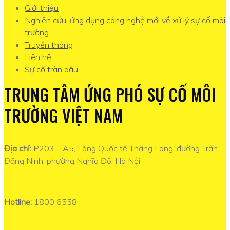
Giới thiệu
Nghiên cứu, ứng dụng công nghệ mới về xử lý sự cố môi
trường
Truyền thông
Liên hệ
Sự cố tràn dầu
TRUNG TÂM ỨNG PHÓ SỰ CỐ MÔI
TRƯỜNG VIỆT NAM
Địa chỉ:
P203 – A5, Làng Quốc tế Thăng Long, đường Trần
Đăng Ninh, phường Nghĩa Đô, Hà Nội.
Hotline:
1800 6558