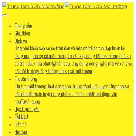
Trang chủ
Giới thiệu
Dịch vụ
Ứng phó khẩn cấp sự cố tràn dầu và hóa chất
Đào tạo, tập huấn kỹ
năng ứng phó sự cố môi trường
Tư vấn xây dựng kế hoạch ứng phó sự
cố tràn dầu/hóa chất
Nghiên cứu, ứng dụng công nghệ mới về xử lý sự
cố môi trường
Cổng thông tin sự cố môi trường
Truyền thông
Tin tức môi trường
Hoạt động của Trung tâm
Huấn luyện Ứng phó sự
cố tràn dầu
Huấn luyện Ứng phó sự cố hóa chất
Hoạt động văn
hoá
Tuyển dụng
Học trực tuyến
TÀI LIỆU
Liên hệ
Hỏi đáp