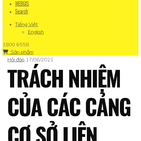
WEBGIS
Search
Tiếng Việt
English
1800 6558
Sản phẩm
Hỏi đáp
17/06/2021
TRÁCH NHIỆM
CỦA CÁC CẢNG
CƠ SỞ LIÊN