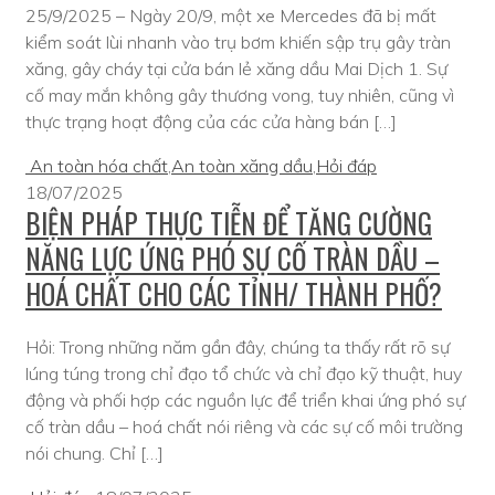
25/9/2025 – Ngày 20/9, một xe Mercedes đã bị mất
kiểm soát lùi nhanh vào trụ bơm khiến sập trụ gây tràn
xăng, gây cháy tại cửa bán lẻ xăng dầu Mai Dịch 1. Sự
cố may mắn không gây thương vong, tuy nhiên, cũng vì
thực trạng hoạt động của các cửa hàng bán […]
An toàn hóa chất
,
An toàn xăng dầu
,
Hỏi đáp
18/07/2025
BIỆN PHÁP THỰC TIỄN ĐỂ TĂNG CƯỜNG
NĂNG LỰC ỨNG PHÓ SỰ CỐ TRÀN DẦU –
HOÁ CHẤT CHO CÁC TỈNH/ THÀNH PHỐ?
Hỏi: Trong những năm gần đây, chúng ta thấy rất rõ sự
lúng túng trong chỉ đạo tổ chức và chỉ đạo kỹ thuật, huy
động và phối hợp các nguồn lực để triển khai ứng phó sự
cố tràn dầu – hoá chất nói riêng và các sự cố môi trường
nói chung. Chỉ […]