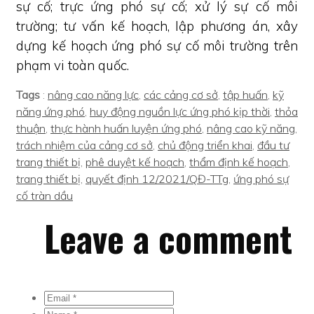
sự cố; trực ứng phó sự cố; xử lý sự cố môi
trường; tư vấn kế hoạch, lập phương án, xây
dựng kế hoạch ứng phó sự cố môi trường trên
phạm vi toàn quốc.
Tags
:
nâng cao năng lực
,
các cảng cơ sở
,
tập huấn
,
kỹ
năng ứng phó
,
huy động nguồn lực ứng phó kịp thời
,
thỏa
thuận
,
thực hành huấn luyện ứng phó
,
nâng cao kỹ năng
,
trách nhiệm của cảng cơ sở
,
chủ động triển khai
,
đầu tư
trang thiết bị
,
phê duyệt kế hoạch
,
thẩm định kế hoạch
,
trang thiết bị
,
quyết định 12/2021/QĐ-TTg
,
ứng phó sự
cố tràn dầu
Leave a comment