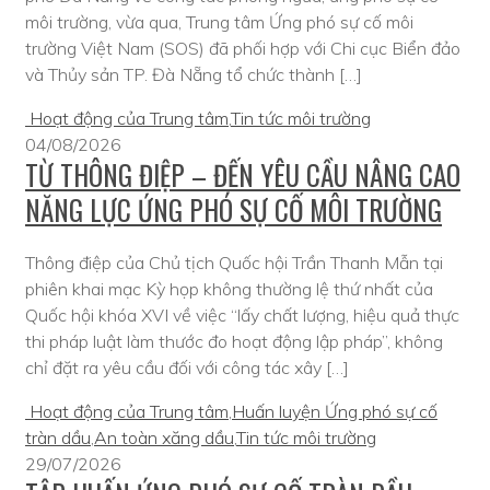
môi trường, vừa qua, Trung tâm Ứng phó sự cố môi
trường Việt Nam (SOS) đã phối hợp với Chi cục Biển đảo
và Thủy sản TP. Đà Nẵng tổ chức thành […]
Hoạt động của Trung tâm
,
Tin tức môi trường
04/08/2026
TỪ THÔNG ĐIỆP – ĐẾN YÊU CẦU NÂNG CAO
NĂNG LỰC ỨNG PHÓ SỰ CỐ MÔI TRƯỜNG
Thông điệp của Chủ tịch Quốc hội Trần Thanh Mẫn tại
phiên khai mạc Kỳ họp không thường lệ thứ nhất của
Quốc hội khóa XVI về việc “lấy chất lượng, hiệu quả thực
thi pháp luật làm thước đo hoạt động lập pháp”, không
chỉ đặt ra yêu cầu đối với công tác xây […]
Hoạt động của Trung tâm
,
Huấn luyện Ứng phó sự cố
tràn dầu
,
An toàn xăng dầu
,
Tin tức môi trường
29/07/2026