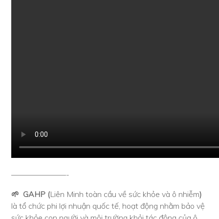
———————-
🌱
GAHP (
Liên Minh toàn cầu về sức khỏe và ô nhiễm
)
là tổ chức phi lợi nhuận quốc tế, hoạt động nhằm bảo vệ
sức khỏe con người và môi trường khỏi tác động của ô