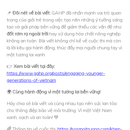
📌
Đôi nét về bài viết:
GAHP đã nhấn mạnh vai trò quan
trọng của giới trẻ trong việc tạo nên những ý tưởng sáng
tạo và giải pháp bền vững để giảm thiểu các vấn đề như
đốt rơm rạ ngoài trời
hay sử dụng hóa chất nông nghiệp
không an toàn. Bài viết không chỉ kể về cuộc thi mà còn
là lời kêu gọi hành động, thúc đẩy mọi người chung tay vì
một tương lai xanh.
👉
Xem bài viết tại đây:
https://www.gahp.org/posts/engaging-younger-
generations-of-vietnam
🌍
Cùng hành động vì một tương lai bền vững!
Hãy chia sẻ bài viết và cùng nhau tạo nên sức lan tỏa
cho thông điệp bảo vệ môi trường. Vì một Việt Nam
xanh, sạch và an toàn! 💚
🌈 Thông tin về cuộc thi:
https://sosmoitruong.com/khep-