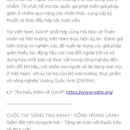
nhiễm. Tổ chức hỗ trợ các quốc gia phát triển giải pháp
giảm ô nhiễm qua nâng cao nhận thức, cung cấp kỹ
thuật và thúc đẩy hợp tác toàn cầu.
Tại Việt Nam, GAHP phối hợp cùng Hội Bảo vệ Thiên
nhiên và Môi trường Việt Nam thực hiện dự án “Đánh giá
hiện trạng và nghiên cứu, đề xuất áp dụng các giải pháp
giảm thiểu tác động tiêu cực của đốt ngoài trời và sử
dụng hóa chất bảo vệ thực vật trong nông nghiệp đến
biến đổi khí hậu, sức khỏe con người và đa dạng sinh học
ở Việt Nam” với sự tài trợ của Bộ môi trường, thực phẩm
và nông nghiệp Vương Quốc Anh (DEFRA).
👉 Tìm hiểu thêm về GAHP:
https://www.gahp.org/
——————————————
CUỘC THI “SÁNG TẠO XANH – SỐNG TRONG LÀNH:
Giảm đốt rơm rạ ngoài trời – Tăng an toàn với thuốc bảo
vệ thực vật”