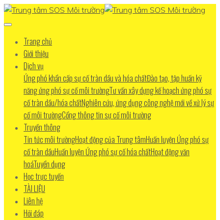
Trang chủ
Giới thiệu
Dịch vụ
Ứng phó khẩn cấp sự cố tràn dầu và hóa chất
Đào tạo, tập huấn kỹ
năng ứng phó sự cố môi trường
Tư vấn xây dựng kế hoạch ứng phó sự
cố tràn dầu/hóa chất
Nghiên cứu, ứng dụng công nghệ mới về xử lý sự
cố môi trường
Cổng thông tin sự cố môi trường
Truyền thông
Tin tức môi trường
Hoạt động của Trung tâm
Huấn luyện Ứng phó sự
cố tràn dầu
Huấn luyện Ứng phó sự cố hóa chất
Hoạt động văn
hoá
Tuyển dụng
Học trực tuyến
TÀI LIỆU
Liên hệ
Hỏi đáp