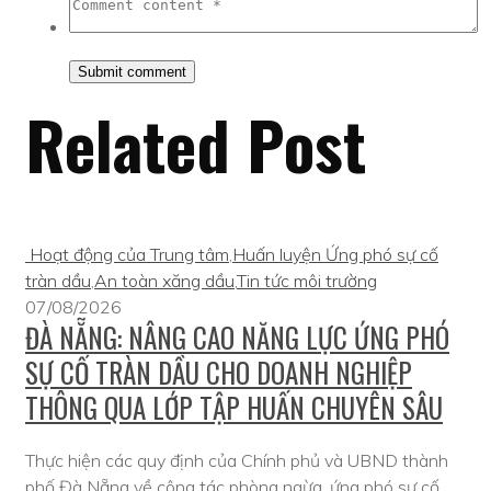
Related Post
Hoạt động của Trung tâm
,
Huấn luyện Ứng phó sự cố
tràn dầu
,
An toàn xăng dầu
,
Tin tức môi trường
07/08/2026
ĐÀ NẴNG: NÂNG CAO NĂNG LỰC ỨNG PHÓ
SỰ CỐ TRÀN DẦU CHO DOANH NGHIỆP
THÔNG QUA LỚP TẬP HUẤN CHUYÊN SÂU
Thực hiện các quy định của Chính phủ và UBND thành
phố Đà Nẵng về công tác phòng ngừa, ứng phó sự cố