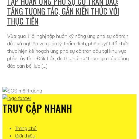
TẬP HUẤN ỨNG PHÓ SỰ CỐ TRÀN DẦU:
TĂNG TƯƠNG TÁC, GẮN KIẾN THỨC VỚI
THỰC TIỄN
Vừa qua, Hội nghị tập huấn kỹ năng ứng phó sự cố tràn
dầu và nghiệp vụ quản lý, thẩm định, phê duyệt, tổ chức
thực hiện kế hoạch ứng phó sự cố tràn dầu tại khu vực
phía Tây tỉnh Đắk Lắk, đã thu hút sự tham gia của đông
đảo cán bộ, lực […]
TRUY CẬP NHANH
Trang chủ
Giới thiệu