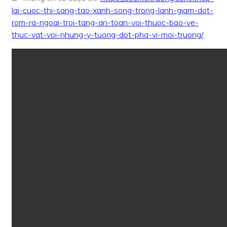
lai-cuoc-thi-sang-tao-xanh-song-trong-lanh-giam-dot-
rom-ra-ngoai-troi-tang-an-toan-voi-thuoc-bao-ve-
thuc-vat-voi-nhung-y-tuong-dot-pha-vi-moi-truong/