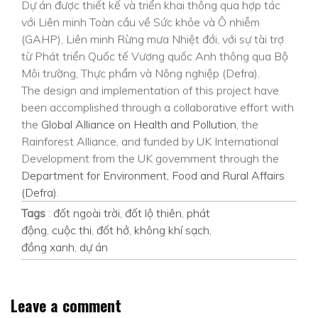
Dự án được thiết kế và triển khai thông qua hợp tác
với Liên minh Toàn cầu về Sức khỏe và Ô nhiễm
(GAHP), Liên minh Rừng mưa Nhiệt đới, với sự tài trợ
từ Phát triển Quốc tế Vương quốc Anh thông qua Bộ
Môi trường, Thực phẩm và Nông nghiệp (Defra).
The design and implementation of this project have
been accomplished through a collaborative effort with
the
Global Alliance on Health and Pollution
, the
Rainforest Alliance, and funded by UK International
Development from the UK government through the
Department for Environment, Food and Rural Affairs
(Defra)
.
Tags
:
đốt ngoài trời
,
đốt lộ thiên
,
phát
động
,
cuộc thi
,
đốt hở
,
không khí sạch
,
đồng xanh
,
dự án
Leave a comment