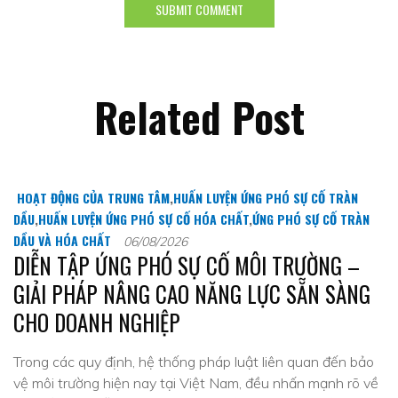
Related Post
HOẠT ĐỘNG CỦA TRUNG TÂM
,
HUẤN LUYỆN ỨNG PHÓ SỰ CỐ TRÀN
DẦU
,
HUẤN LUYỆN ỨNG PHÓ SỰ CỐ HÓA CHẤT
,
ỨNG PHÓ SỰ CỐ TRÀN
DẦU VÀ HÓA CHẤT
06/08/2026
DIỄN TẬP ỨNG PHÓ SỰ CỐ MÔI TRƯỜNG –
GIẢI PHÁP NÂNG CAO NĂNG LỰC SẴN SÀNG
CHO DOANH NGHIỆP
Trong các quy định, hệ thống pháp luật liên quan đến bảo
vệ môi trường hiện nay tại Việt Nam, đều nhấn mạnh rõ về