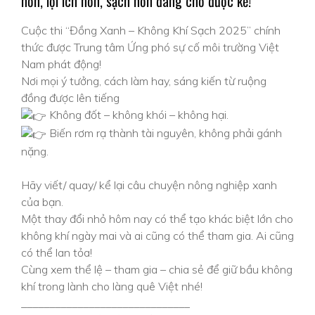
hơn, lợi ích hơn, sạch hơn đang chờ được kể!
Cuộc thi “Đồng Xanh – Không Khí Sạch 2025” chính
thức được Trung tâm Ứng phó sự cố môi trường Việt
Nam phát động!
Nơi mọi ý tưởng, cách làm hay, sáng kiến từ ruộng
đồng được lên tiếng
Không đốt – không khói – không hại.
Biến rơm rạ thành tài nguyên, không phải gánh
nặng.
Hãy viết/ quay/ kể lại câu chuyện nông nghiệp xanh
của bạn.
Một thay đổi nhỏ hôm nay có thể tạo khác biệt lớn cho
không khí ngày mai và ai cũng có thể tham gia. Ai cũng
có thể lan tỏa!
Cùng xem thể lệ – tham gia – chia sẻ để giữ bầu không
khí trong lành cho làng quê Việt nhé!
______________________________