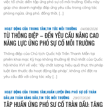
việc tổ chức diễn tập ứng phó sự cố môi trường. Điều này
giúp cho doanh nghiệp đáp ứng yêu cầu trong công tác
phòng ngừa, ứng phó, đồng thời, […]
HOẠT ĐỘNG CỦA TRUNG TÂM
,
TIN TỨC MÔI TRƯỜNG
04/08/2026
TỪ THÔNG ĐIỆP – ĐẾN YÊU CẦU NÂNG CAO
NĂNG LỰC ỨNG PHÓ SỰ CỐ MÔI TRƯỜNG
Thông điệp của Chủ tịch Quốc hội Trần Thanh Mẫn tại
phiên khai mạc Kỳ họp không thường lệ thứ nhất của Quốc
hội khóa XVI về việc “lấy chất lượng, hiệu quả thực thi pháp
luật làm thước đo hoạt động lập pháp”, không chỉ đặt ra
yêu cầu đối với công tác xây […]
HOẠT ĐỘNG CỦA TRUNG TÂM
,
HUẤN LUYỆN ỨNG PHÓ SỰ CỐ TRÀN
DẦU
,
AN TOÀN XĂNG DẦU
,
TIN TỨC MÔI TRƯỜNG
29/07/2026
TẬP HUẤN ỨNG PHÓ SỰ CỐ TRÀN DẦU: TĂNG