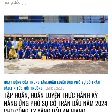
hàng đầu […]
HOẠT ĐỘNG CỦA TRUNG TÂM
,
HUẤN LUYỆN ỨNG PHÓ SỰ CỐ TRÀN
DẦU
,
TIN TỨC MÔI TRƯỜNG
26/04/2024
TẬP HUẤN, HUẤN LUYỆN THỰC HÀNH KỸ
NĂNG ỨNG PHÓ SỰ CỐ TRÀN DẦU NĂM 2024
CHO CÔNG TY XĂNG DẦU AN GIANG