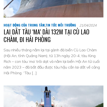
HOẠT ĐỘNG CỦA TRUNG TÂM
,
TIN TỨC MÔI TRƯỜNG
21/04/2024
LAI DẮT TÀU ‘MA’ DÀI 132M TẠI CÙ LAO
CHÀM, ĐI HẢI PHÒNG
Sau nhiều tháng nằm lại tại gành đá biển Cù Lao Chàm
(Hội An, tỉnh Quảng Nam), từ 13h ngày 20-4, tàu King
Rich – con tàu ‘ma’ trôi dạt và nằm lại biển Hội An từ cuối
năm 2023 – đã bắt đầu được tàu hậu cần lai dắt về cảng
Hải Phòng. “Tàu […]