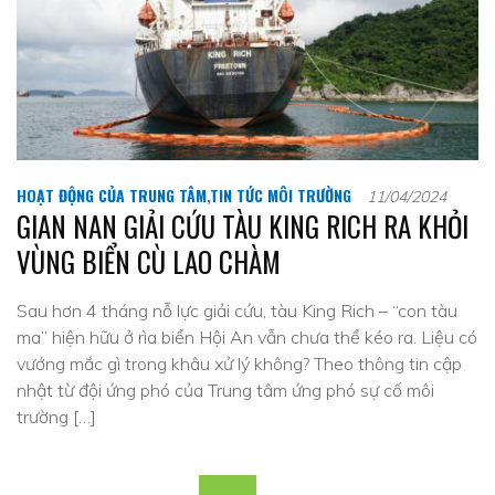
HOẠT ĐỘNG CỦA TRUNG TÂM
,
TIN TỨC MÔI TRƯỜNG
11/04/2024
GIAN NAN GIẢI CỨU TÀU KING RICH RA KHỎI
VÙNG BIỂN CÙ LAO CHÀM
Sau hơn 4 tháng nỗ lực giải cứu, tàu King Rich – “con tàu
ma” hiện hữu ở rìa biển Hội An vẫn chưa thể kéo ra. Liệu có
vướng mắc gì trong khâu xử lý không? Theo thông tin cập
nhật từ đội ứng phó của Trung tâm ứng phó sự cố môi
trường […]