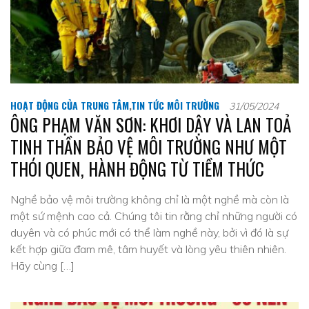
HOẠT ĐỘNG CỦA TRUNG TÂM
,
TIN TỨC MÔI TRƯỜNG
31/05/2024
ÔNG PHẠM VĂN SƠN: KHƠI DẬY VÀ LAN TOẢ
TINH THẦN BẢO VỆ MÔI TRƯỜNG NHƯ MỘT
THÓI QUEN, HÀNH ĐỘNG TỪ TIỀM THỨC
Nghề bảo vệ môi trường không chỉ là một nghề mà còn là
một sứ mệnh cao cả. Chúng tôi tin rằng chỉ những người có
duyên và có phúc mới có thể làm nghề này, bởi vì đó là sự
kết hợp giữa đam mê, tâm huyết và lòng yêu thiên nhiên.
Hãy cùng […]