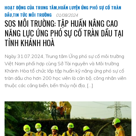
HOẠT ĐỘNG CỦA TRUNG TÂM
,
HUẤN LUYỆN ỨNG PHÓ SỰ CỐ TRÀN
DẦU
,
TIN TỨC MÔI TRƯỜNG
01/08/2024
SOS MÔI TRƯỜNG: TẬP HUẤN NÂNG CAO
NĂNG LỰC ỨNG PHÓ SỰ CỐ TRÀN DẦU TẠI
TỈNH KHÁNH HOÀ
Ngày 31.07.2024, Trung tâm Ứng phó sự cố môi trường
Việt Nam phối hợp cùng Sở Tài nguyên và Môi trường
Khánh Hòa tổ chức lớp tập huấn kỹ năng ứng phó sự cố
tràn dầu cho hơn 200 học viên là cán bộ, công nhân viên
thuộc các cảng biển, bến thủy nội địa, […]