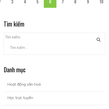
2
3
4
5
6
7
8
9
10
Tìm kiếm
Tìm kiếm:
Danh mục
Hoạt động văn hoá
Học trực tuyến