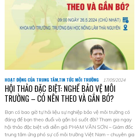
HOẠT ĐỘNG CỦA TRUNG TÂM
,
TIN TỨC MÔI TRƯỜNG
17/05/2024
HỘI THẢO ĐẶC BIỆT: NGHỀ BẢO VỆ MÔI
TRƯỜNG – CÓ NÊN THEO VÀ GẮN BÓ?
Bạn có bao giờ tự hỏi liệu sự nghiệp bảo vệ môi trường có
đáng để bạn theo đuổi và gắn bó suốt đời? Tham gia ngay
hội thảo đặc biệt với diễn giả PHẠM VĂN SƠN – Giám đốc
trung tâm ứng phó sự cố môi trường Việt Nam – chuyên gia