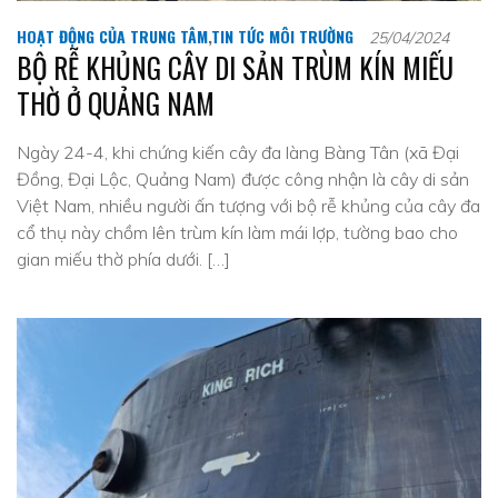
HOẠT ĐỘNG CỦA TRUNG TÂM
,
TIN TỨC MÔI TRƯỜNG
25/04/2024
BỘ RỄ KHỦNG CÂY DI SẢN TRÙM KÍN MIẾU
THỜ Ở QUẢNG NAM
Ngày 24-4, khi chứng kiến cây đa làng Bàng Tân (xã Đại
Đồng, Đại Lộc, Quảng Nam) được công nhận là cây di sản
Việt Nam, nhiều người ấn tượng với bộ rễ khủng của cây đa
cổ thụ này chồm lên trùm kín làm mái lợp, tường bao cho
gian miếu thờ phía dưới. […]