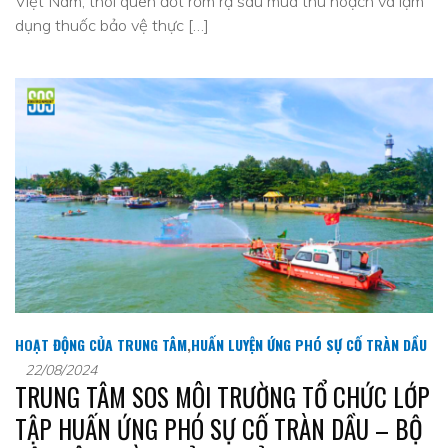
Việt Nam, thói quen đốt rơm rạ sau mùa thu hoạch và lạm
dụng thuốc bảo vệ thực […]
HOẠT ĐỘNG CỦA TRUNG TÂM
,
HUẤN LUYỆN ỨNG PHÓ SỰ CỐ TRÀN DẦU
22/08/2024
TRUNG TÂM SOS MÔI TRƯỜNG TỔ CHỨC LỚP
TẬP HUẤN ỨNG PHÓ SỰ CỐ TRÀN DẦU – BỘ