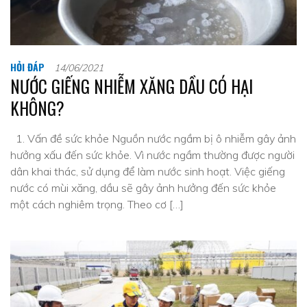
HỎI ĐÁP
14/06/2021
NƯỚC GIẾNG NHIỄM XĂNG DẦU CÓ HẠI
KHÔNG?
1. Vấn đề sức khỏe Nguồn nước ngầm bị ô nhiễm gây ảnh
hưởng xấu đến sức khỏe. Vì nước ngầm thường được người
dân khai thác, sử dụng để làm nước sinh hoạt. Việc giếng
nước có mùi xăng, dầu sẽ gây ảnh hưởng đến sức khỏe
một cách nghiêm trọng. Theo cơ […]