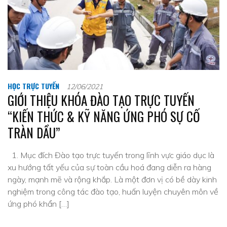
HỌC TRỰC TUYẾN
12/06/2021
GIỚI THIỆU KHÓA ĐÀO TẠO TRỰC TUYẾN
“KIẾN THỨC & KỸ NĂNG ỨNG PHÓ SỰ CỐ
TRÀN DẦU”
1. Mục đích Đào tạo trực tuyến trong lĩnh vực giáo dục là
xu hướng tất yếu của sự toàn cầu hoá đang diễn ra hàng
ngày, mạnh mẽ và rộng khắp. Là một đơn vị có bề dày kinh
nghiệm trong công tác đào tạo, huấn luyện chuyên môn về
ứng phó khẩn […]