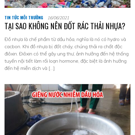
TIN TỨC MÔI TRƯỜNG
16/06/2021
TẠI SAO KHÔNG NÊN ĐỐT RÁC THẢI NHỰA?
Đồ nhựa là chế phẩm từ dầu hỏa, nghĩa là nó có hydro và
cacbon. Khi đồ nhựa bị đốt cháy, chúng thải ra chất độc
điôxin. Điôxin có thể gây ung thư, ảnh hưởng đến hệ thống
tuyến nội tiết làm rối loạn hormone, đặc biệt là ảnh hưởng
đến hệ miễn dịch và […]