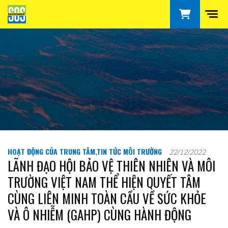
HOẠT ĐỘNG CỦA TRUNG TÂM
,
TIN TỨC MÔI TRƯỜNG
22/12/2022
LÃNH ĐẠO HỘI BẢO VỆ THIÊN NHIÊN VÀ MÔI
TRƯỜNG VIỆT NAM THỂ HIỆN QUYẾT TÂM
CÙNG LIÊN MINH TOÀN CẦU VỀ SỨC KHỎE
VÀ Ô NHIỄM (GAHP) CÙNG HÀNH ĐỘNG