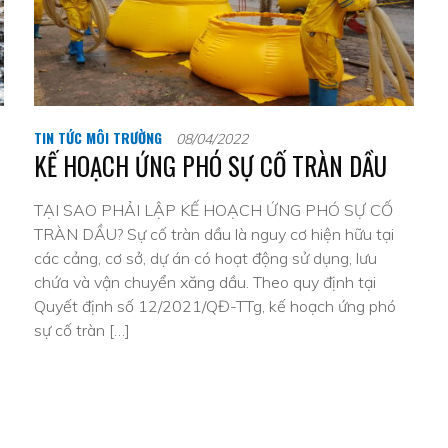
TIN TỨC MÔI TRƯỜNG
08/04/2022
KẾ HOẠCH ỨNG PHÓ SỰ CỐ TRÀN DẦU
TẠI SAO PHẢI LẬP KẾ HOẠCH ỨNG PHÓ SỰ CỐ
TRÀN DẦU? Sự cố tràn dầu là nguy cơ hiện hữu tại
các cảng, cơ sở, dự án có hoạt động sử dụng, lưu
chứa và vận chuyển xăng dầu. Theo quy định tại
Quyết định số 12/2021/QĐ-TTg, kế hoạch ứng phó
sự cố tràn […]