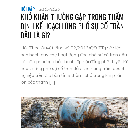
HỎI ĐÁP
18/07/2025
KHÓ KHĂN THƯỜNG GẶP TRONG THẨM
ĐỊNH KẾ HOẠCH ỨNG PHÓ SỰ CỐ TRÀN
DẦU LÀ GÌ?
Hỏi: Theo Quyết định số 02/2013/QĐ-TTg về việc
ban hành quy chế hoạt động ứng phó sự cố tràn dầu,
các địa phương phải thành lập hội đồng phê duyệt K
hoạch ứng phó sự cố tràn dầu cho hàng trăm doanh
nghiệp trên địa bàn tỉnh/ thành phố trong khi phần
lớn các thành […]