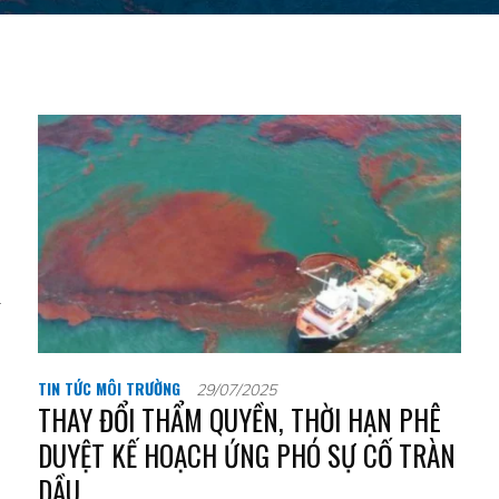
.
TIN TỨC MÔI TRƯỜNG
29/07/2025
THAY ĐỔI THẨM QUYỀN, THỜI HẠN PHÊ
DUYỆT KẾ HOẠCH ỨNG PHÓ SỰ CỐ TRÀN
DẦU