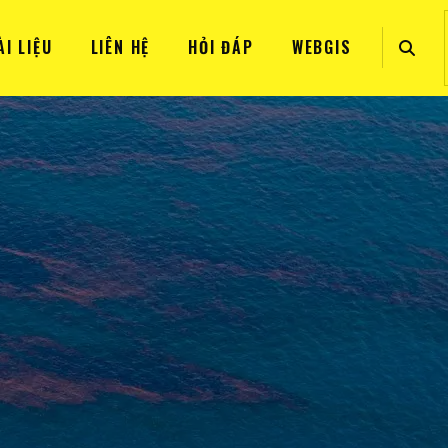
ÀI LIỆU
LIÊN HỆ
HỎI ĐÁP
WEBGIS