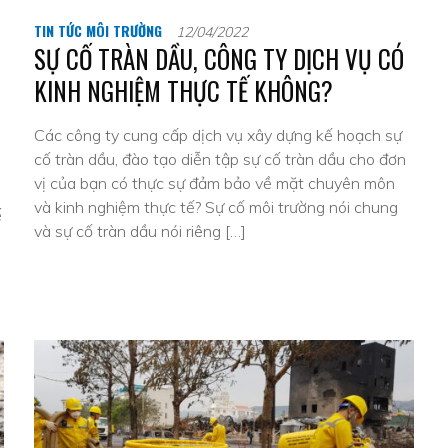
TIN TỨC MÔI TRƯỜNG
12/04/2022
SỰ CỐ TRÀN DẦU, CÔNG TY DỊCH VỤ CÓ
KINH NGHIỆM THỰC TẾ KHÔNG?
Các công ty cung cấp dịch vụ xây dựng kế hoạch sự
cố tràn dầu, đào tạo diễn tập sự cố tràn dầu cho đơn
vị của bạn có thực sự đảm bảo về mặt chuyên môn
và kinh nghiệm thực tế? Sự cố môi trường nói chung
ế
và sự cố tràn dầu nói riêng […]