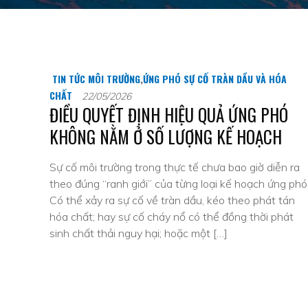
TIN TỨC MÔI TRƯỜNG
,
ỨNG PHÓ SỰ CỐ TRÀN DẦU VÀ HÓA
CHẤT
22/05/2026
ĐIỀU QUYẾT ĐỊNH HIỆU QUẢ ỨNG PHÓ
KHÔNG NẰM Ở SỐ LƯỢNG KẾ HOẠCH
Sự cố môi trường trong thực tế chưa bao giờ diễn ra
theo đúng “ranh giới” của từng loại kế hoạch ứng phó
Có thể xảy ra sự cố về tràn dầu, kéo theo phát tán
hóa chất; hay sự cố cháy nổ có thể đồng thời phát
sinh chất thải nguy hại; hoặc một […]