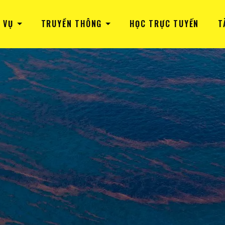
 VỤ
TRUYỀN THÔNG
HỌC TRỰC TUYẾN
T