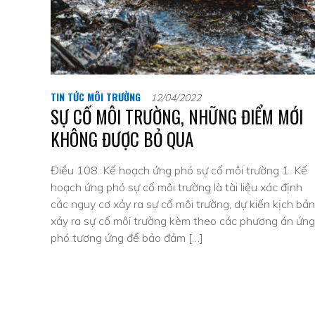
TIN TỨC MÔI TRƯỜNG
12/04/2022
SỰ CỐ MÔI TRƯỜNG, NHỮNG ĐIỂM MỚI
KHÔNG ĐƯỢC BỎ QUA
Điều 108. Kế hoạch ứng phó sự cố môi trường 1. Kế
hoạch ứng phó sự cố môi trường là tài liệu xác định
các nguy cơ xảy ra sự cố môi trường, dự kiến kịch bản
xảy ra sự cố môi trường kèm theo các phương án ứng
phó tương ứng để bảo đảm […]