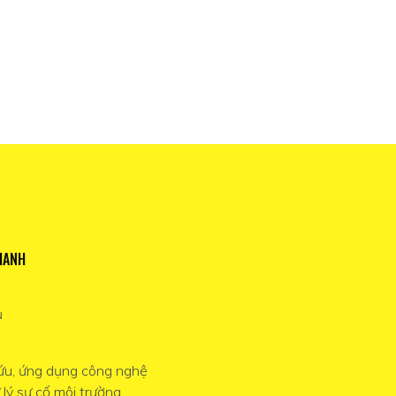
HANH
ủ
ứu, ứng dụng công nghệ
 lý sự cố môi trường