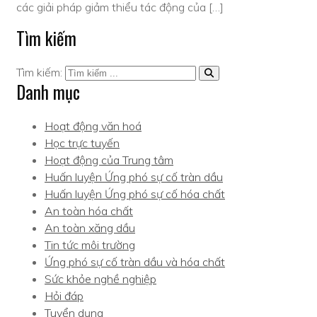
các giải pháp giảm thiểu tác động của […]
Tìm kiếm
Tìm kiếm:
Danh mục
Hoạt động văn hoá
Học trực tuyến
Hoạt động của Trung tâm
Huấn luyện Ứng phó sự cố tràn dầu
Huấn luyện Ứng phó sự cố hóa chất
An toàn hóa chất
An toàn xăng dầu
Tin tức môi trường
Ứng phó sự cố tràn dầu và hóa chất
Sức khỏe nghề nghiệp
Hỏi đáp
Tuyển dụng