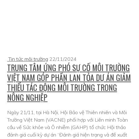
Tin tức môi trường
22/11/2024
TRUNG TÂM ỨNG PHÓ SỰ CỐ MÔI TRƯỜNG
VIỆT NAM GÓP PHẦN LAN TỎA DỰ ÁN GIẢM
THIỂU TÁC ĐỘNG MÔI TRƯỜNG TRONG
NÔNG NGHIỆP
Ngày 21/11, tại Hà Nội, Hội Bảo vệ Thiên nhiên và Môi
Trường Việt Nam (VACNE) phối hợp với Liên minh Toàn
cầu về Sức khỏe và Ô nhiễm (GAHP) tổ chức Hội thảo
đánh giá cuối kỳ dự án “Đánh giá hiện trạng và đề xuất