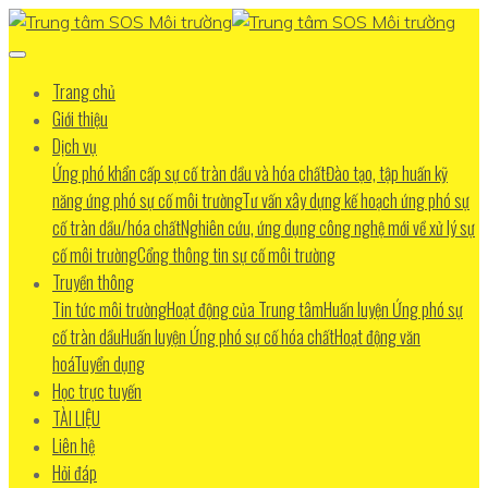
Trang chủ
Giới thiệu
Dịch vụ
Ứng phó khẩn cấp sự cố tràn dầu và hóa chất
Đào tạo, tập huấn kỹ
năng ứng phó sự cố môi trường
Tư vấn xây dựng kế hoạch ứng phó sự
cố tràn dầu/hóa chất
Nghiên cứu, ứng dụng công nghệ mới về xử lý sự
cố môi trường
Cổng thông tin sự cố môi trường
Truyền thông
Tin tức môi trường
Hoạt động của Trung tâm
Huấn luyện Ứng phó sự
cố tràn dầu
Huấn luyện Ứng phó sự cố hóa chất
Hoạt động văn
hoá
Tuyển dụng
Học trực tuyến
TÀI LIỆU
Liên hệ
Hỏi đáp