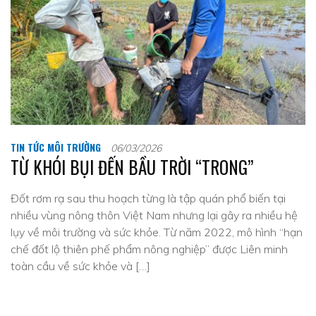
TIN TỨC MÔI TRƯỜNG
06/03/2026
TỪ KHÓI BỤI ĐẾN BẦU TRỜI “TRONG”
Đốt rơm rạ sau thu hoạch từng là tập quán phổ biến tại
nhiều vùng nông thôn Việt Nam nhưng lại gây ra nhiều hệ
lụy về môi trường và sức khỏe. Từ năm 2022, mô hình “hạn
chế đốt lộ thiên phế phẩm nông nghiệp” được Liên minh
toàn cầu về sức khỏe và […]