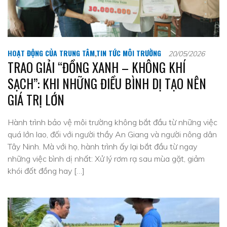
HOẠT ĐỘNG CỦA TRUNG TÂM
,
TIN TỨC MÔI TRƯỜNG
20/05/2026
TRAO GIẢI “ĐỒNG XANH – KHÔNG KHÍ
SẠCH”: KHI NHỮNG ĐIỀU BÌNH DỊ TẠO NÊN
GIÁ TRỊ LỚN
Hành trình bảo vệ môi trường không bắt đầu từ những việc
quá lớn lao, đối với người thầy An Giang và người nông dân
Tây Ninh. Mà với họ, hành trình ấy lại bắt đầu từ ngay
những việc bình dị nhất: Xử lý rơm rạ sau mùa gặt, giảm
khói đốt đồng hay […]