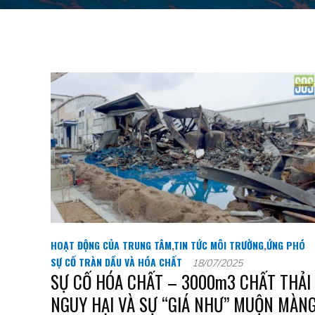
HOẠT ĐỘNG CỦA TRUNG TÂM
,
TIN TỨC MÔI TRƯỜNG
,
ỨNG PHÓ
SỰ CỐ TRÀN DẦU VÀ HÓA CHẤT
18/07/2025
SỰ CỐ HÓA CHẤT – 3000m3 CHẤT THẢI
NGUY HẠI VÀ SỰ “GIÁ NHƯ” MUỘN MÀN