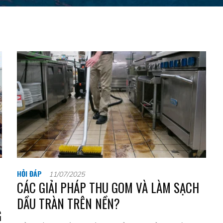
HỎI ĐÁP
11/07/2025
CÁC GIẢI PHÁP THU GOM VÀ LÀM SẠCH
DẦU TRÀN TRÊN NỀN?
G