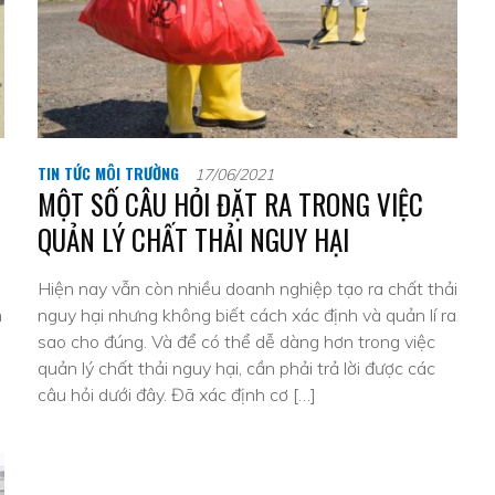
TIN TỨC MÔI TRƯỜNG
17/06/2021
MỘT SỐ CÂU HỎI ĐẶT RA TRONG VIỆC
QUẢN LÝ CHẤT THẢI NGUY HẠI
Hiện nay vẫn còn nhiều doanh nghiệp tạo ra chất thải
h
nguy hại nhưng không biết cách xác định và quản lí ra
sao cho đúng. Và để có thể dễ dàng hơn trong việc
quản lý chất thải nguy hại, cần phải trả lời được các
câu hỏi dưới đây. Đã xác định cơ […]