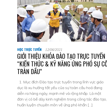
HỌC TRỰC TUYẾN
12/06/2021
GIỚI THIỆU KHÓA ĐÀO TẠO TRỰC TUYẾN
“KIẾN THỨC & KỸ NĂNG ỨNG PHÓ SỰ C
TRÀN DẦU”
1. Mục đích Đào tạo trực tuyến trong lĩnh vực giáo
dục là xu hướng tất yếu của sự toàn cầu hoá đang
diễn ra hàng ngày, mạnh mẽ và rộng khắp. Là một
đơn vị có bề dày kinh nghiệm trong công tác đào tạo,
huấn luyện chuyên môn về ứng phó khẩn […]