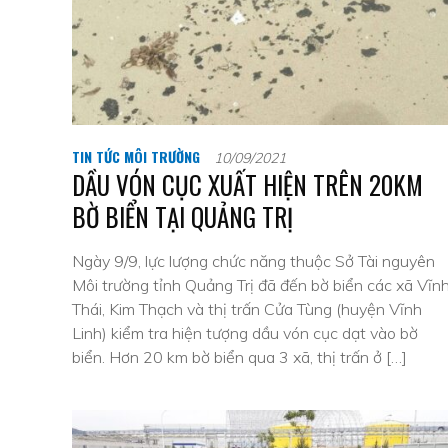
TIN TỨC MÔI TRƯỜNG
10/09/2021
DẦU VÓN CỤC XUẤT HIỆN TRÊN 20KM
BỜ BIỂN TẠI QUẢNG TRỊ
Ngày 9/9, lực lượng chức năng thuộc Sở Tài nguyên
Môi trường tỉnh Quảng Trị đã đến bờ biển các xã Vĩn
Thái, Kim Thạch và thị trấn Cửa Tùng (huyện Vĩnh
Linh) kiểm tra hiện tượng dầu vón cục dạt vào bờ
biển. Hơn 20 km bờ biển qua 3 xã, thị trấn ở […]