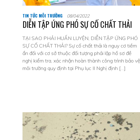
TIN TỨC MÔI TRƯỜNG
08/04/2022
DIỄN TẬP ỨNG PHÓ SỰ CỐ CHẤT THẢI
TẠI SAO PHẢI HUẤN LUYỆN, DIỄN TẬP ỨNG PHÓ
SỰ CỐ CHẤT THẢI? Sự cố chất thải là nguy cơ tiềm
ẩn đối với cơ sở thuộc đối tượng phải lập hồ sơ đề
nghị kiểm tra, xác nhận hoàn thành công trình bảo v
môi trường quy định tại Phụ lục II Nghị định […]