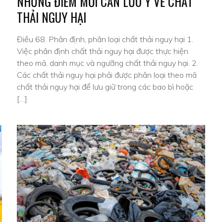
NHỮNG ĐIỂM MỚI CẦN LƯU Ý VỀ CHẤT
THẢI NGUY HẠI
g
Điều 68. Phân định, phân loại chất thải nguy hại 1.
Việc phân định chất thải nguy hại được thực hiện
theo mã, danh mục và ngưỡng chất thải nguy hại. 2.
Các chất thải nguy hại phải được phân loại theo mã
chất thải nguy hại để lưu giữ trong các bao bì hoặc
[…]