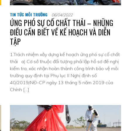
TIN TỨC MÔI TRƯỜNG
06/04/2022
ỨNG PHÓ SỰ CỐ CHẤT THẢI – NHỮNG
ĐIỀU CẦN BIẾT VỀ KẾ HOẠCH VÀ DIỄN
TẬP
1.Trách nhiệm xây dựng kế hoạch ứng phó sự cố chất
ệ
thải a) Cơ sở thuộc đối tượng phải lập hồ sơ đề nghị
kiểm tra, xác nhận hoàn thành công trình bảo vệ môi
trường quy định tại Phụ lục II Nghị định số
40/2019/NĐ-CP ngày 13 tháng 5 năm 2019 của
Chính […]