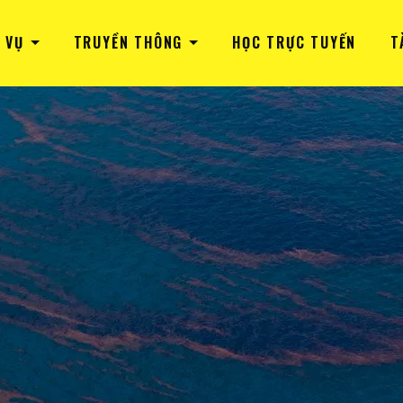
 VỤ
TRUYỀN THÔNG
HỌC TRỰC TUYẾN
T