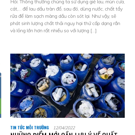
Hỏi: Thông thường chúng ta sử dụng giẻ lau, mùn cưa,
cát,… để lau dầu tràn đổ, sau đó, dùng nước, chất tẩy
rửa để làm sạch màng dầu còn sót lại. Như vậy, sẽ
phát sinh lượng chất thải nguy hại thứ cấp dạng rắn
và lỏng lớn hơn rất nhiều so với lượng […]
TIN TỨC MÔI TRƯỜNG
12/04/2022