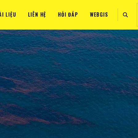
ÀI LIỆU
LIÊN HỆ
HỎI ĐÁP
WEBGIS