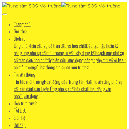
Trang chủ
Giới thiệu
Dịch vụ
Ứng phó khẩn cấp sự cố tràn dầu và hóa chất
Đào tạo, tập huấn kỹ
năng ứng phó sự cố môi trường
Tư vấn xây dựng kế hoạch ứng phó sự
cố tràn dầu/hóa chất
Nghiên cứu, ứng dụng công nghệ mới về xử lý sự
cố môi trường
Cổng thông tin sự cố môi trường
Truyền thông
Tin tức môi trường
Hoạt động của Trung tâm
Huấn luyện Ứng phó sự
cố tràn dầu
Huấn luyện Ứng phó sự cố hóa chất
Hoạt động văn
hoá
Tuyển dụng
Học trực tuyến
TÀI LIỆU
Liên hệ
Hỏi đáp