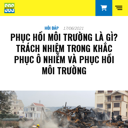
HỎI ĐÁP
17/06/2021
PHỤC HỒI MÔI TRƯỜNG LÀ GÌ?
TRÁCH NHIỆM TRONG KHẮC
PHỤC Ô NHIỄM VÀ PHỤC HỒI
MÔI TRƯỜNG