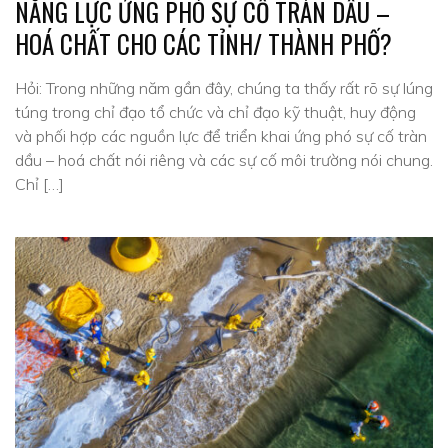
NĂNG LỰC ỨNG PHÓ SỰ CỐ TRÀN DẦU –
HOÁ CHẤT CHO CÁC TỈNH/ THÀNH PHỐ?
Hỏi: Trong những năm gần đây, chúng ta thấy rất rõ sự lúng
túng trong chỉ đạo tổ chức và chỉ đạo kỹ thuật, huy động
và phối hợp các nguồn lực để triển khai ứng phó sự cố tràn
dầu – hoá chất nói riêng và các sự cố môi trường nói chung.
Chỉ […]