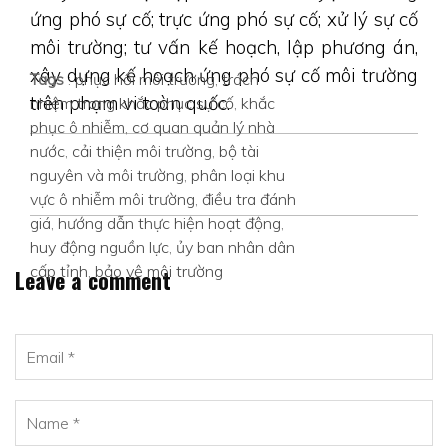
ứng phó sự cố; trực ứng phó sự cố; xử lý sự cố
môi trường; tư vấn kế hoạch, lập phương án,
xây dựng kế hoạch ứng phó sự cố môi trường
Tags
:
phục hồi môi trường
,
trách
trên phạm vi toàn quốc.
nhiệm trong khắc phục sự cố
,
khắc
phục ô nhiễm
,
cơ quan quản lý nhà
nước
,
cải thiện môi trường
,
bộ tài
nguyên và môi trường
,
phân loại khu
vực ô nhiễm môi trường
,
điều tra đánh
giá
,
hướng dẫn thực hiện hoạt động
,
huy động nguồn lực
,
ủy ban nhân dân
cấp tỉnh
,
bảo vệ môi trường
Leave a comment