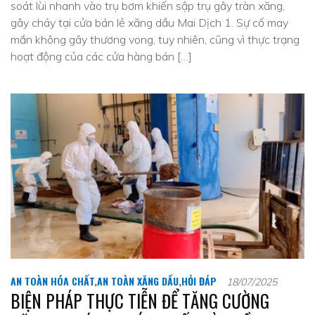
soát lùi nhanh vào trụ bơm khiến sập trụ gây tràn xăng,
gây cháy tại cửa bán lẻ xăng dầu Mai Dịch 1. Sự cố may
mắn không gây thương vong, tuy nhiên, cũng vì thực trạng
hoạt động của các cửa hàng bán […]
AN TOÀN HÓA CHẤT
,
AN TOÀN XĂNG DẦU
,
HỎI ĐÁP
18/07/2025
BIỆN PHÁP THỰC TIỄN ĐỂ TĂNG CƯỜNG