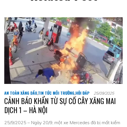
AN TOÀN XĂNG DẦU
,
TIN TỨC MÔI TRƯỜNG
,
HỎI ĐÁP
25/09/2025
CẢNH BÁO KHẨN TỪ SỰ CỐ CÂY XĂNG MAI
DỊCH 1 – HÀ NỘI
25/9/2025 – Ngày 20/9, một xe Mercedes đã bị mất kiểm