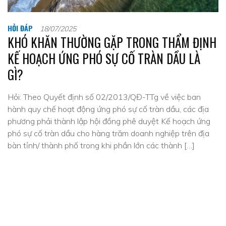
HỎI ĐÁP
18/07/2025
KHÓ KHĂN THƯỜNG GẶP TRONG THẨM ĐỊNH
KẾ HOẠCH ỨNG PHÓ SỰ CỐ TRÀN DẦU LÀ
GÌ?
Hỏi: Theo Quyết định số 02/2013/QĐ-TTg về việc ban
hành quy chế hoạt động ứng phó sự cố tràn dầu, các địa
phương phải thành lập hội đồng phê duyệt Kế hoạch ứng
phó sự cố tràn dầu cho hàng trăm doanh nghiệp trên địa
bàn tỉnh/ thành phố trong khi phần lớn các thành […]