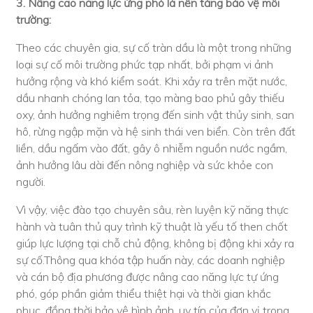
3. Nâng cao năng lực ứng phó là nền tảng bảo vệ môi
trường:
Theo các chuyên gia, sự cố tràn dầu là một trong những
loại sự cố môi trường phức tạp nhất, bởi phạm vi ảnh
hưởng rộng và khó kiểm soát. Khi xảy ra trên mặt nước,
dầu nhanh chóng lan tỏa, tạo màng bao phủ gây thiếu
oxy, ảnh hưởng nghiêm trọng đến sinh vật thủy sinh, san
hô, rừng ngập mặn và hệ sinh thái ven biển. Còn trên đất
liền, dầu ngấm vào đất, gây ô nhiễm nguồn nước ngầm,
ảnh hưởng lâu dài đến nông nghiệp và sức khỏe con
người.
Vì vậy, việc đào tạo chuyên sâu, rèn luyện kỹ năng thực
hành và tuân thủ quy trình kỹ thuật là yếu tố then chốt
giúp lực lượng tại chỗ chủ động, không bị động khi xảy ra
sự cố.Thông qua khóa tập huấn này, các doanh nghiệp
và cán bộ địa phương được nâng cao năng lực tự ứng
phó, góp phần giảm thiểu thiệt hại và thời gian khắc
phục, đồng thời bảo vệ hình ảnh, uy tín của đơn vị trong