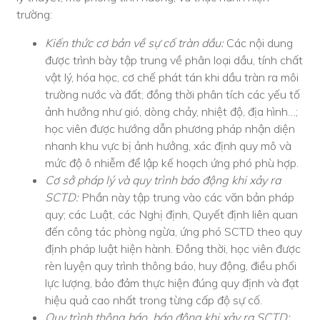
trường:
Kiến thức cơ bản về sự cố tràn dầu:
Các nội dung
được trình bày tập trung về phân loại dầu, tính chất
vật lý, hóa học, cơ chế phát tán khi dầu tràn ra môi
trường nước và đất; đồng thời phân tích các yếu tố
ảnh hưởng như gió, dòng chảy, nhiệt độ, địa hình…;
học viên được hướng dẫn phương pháp nhận diện
nhanh khu vực bị ảnh hưởng, xác định quy mô và
mức độ ô nhiễm để lập kế hoạch ứng phó phù hợp.
Cơ sở pháp lý và quy trình báo động khi xảy ra
SCTD:
Phần này tập trung vào các văn bản pháp
quy; các Luật, các Nghị định, Quyết định liên quan
đến công tác phòng ngừa, ứng phó SCTD theo quy
định pháp luật hiện hành. Đồng thời, học viên được
rèn luyện quy trình thông báo, huy động, điều phối
lực lượng, bảo đảm thực hiện đúng quy định và đạt
hiệu quả cao nhất trong từng cấp độ sự cố.
Quy trình thông báo, báo động khi xảy ra SCTD: