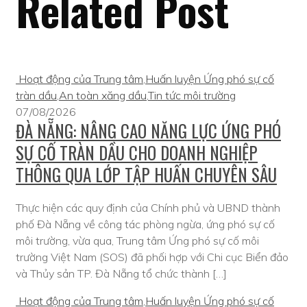
Related Post
Hoạt động của Trung tâm
,
Huấn luyện Ứng phó sự cố
tràn dầu
,
An toàn xăng dầu
,
Tin tức môi trường
07/08/2026
ĐÀ NẴNG: NÂNG CAO NĂNG LỰC ỨNG PHÓ
SỰ CỐ TRÀN DẦU CHO DOANH NGHIỆP
THÔNG QUA LỚP TẬP HUẤN CHUYÊN SÂU
Thực hiện các quy định của Chính phủ và UBND thành
phố Đà Nẵng về công tác phòng ngừa, ứng phó sự cố
môi trường, vừa qua, Trung tâm Ứng phó sự cố môi
trường Việt Nam (SOS) đã phối hợp với Chi cục Biển đảo
và Thủy sản TP. Đà Nẵng tổ chức thành […]
Hoạt động của Trung tâm
,
Huấn luyện Ứng phó sự cố