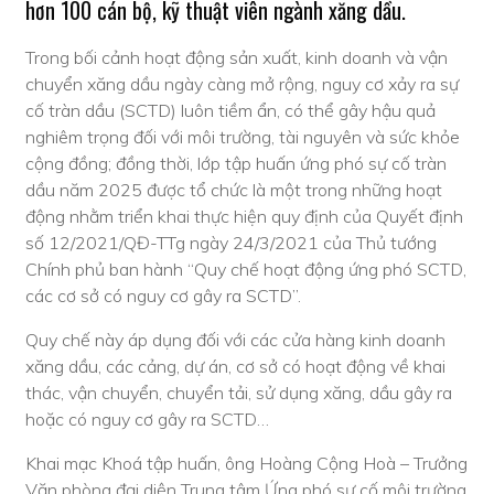
hơn 100 cán bộ, kỹ thuật viên ngành xăng dầu.
Trong bối cảnh hoạt động sản xuất, kinh doanh và vận
chuyển xăng dầu ngày càng mở rộng, nguy cơ xảy ra sự
cố tràn dầu (SCTD) luôn tiềm ẩn, có thể gây hậu quả
nghiêm trọng đối với môi trường, tài nguyên và sức khỏe
cộng đồng; đồng thời, lớp tập huấn ứng phó sự cố tràn
dầu năm 2025 được tổ chức là một trong những hoạt
động nhằm triển khai thực hiện quy định của Quyết định
số 12/2021/QĐ-TTg ngày 24/3/2021 của Thủ tướng
Chính phủ ban hành “Quy chế hoạt động ứng phó SCTD,
các cơ sở có nguy cơ gây ra SCTD”.
Quy chế này áp dụng đối với các cửa hàng kinh doanh
xăng dầu, các cảng, dự án, cơ sở có hoạt động về khai
thác, vận chuyển, chuyển tải, sử dụng xăng, dầu gây ra
hoặc có nguy cơ gây ra SCTD…
Khai mạc Khoá tập huấn, ông Hoàng Cộng Hoà – Trưởng
Văn phòng đại diện Trung tâm Ứng phó sự cố môi trường