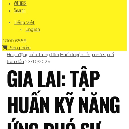
WEBGIS
Search
Tiếng Việt
English
1800 6558
Sản phẩm
Hoạt động của Trung tâm
,
Huấn luyện Ứng phó sự cố
tràn dầu
23/10/2025
GIA LAI: TẬP
HUẤN KỸ NĂNG