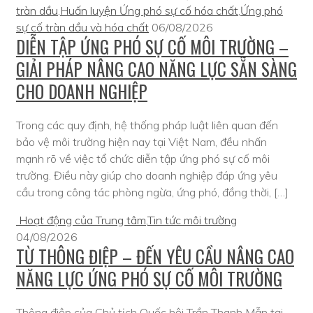
tràn dầu
,
Huấn luyện Ứng phó sự cố hóa chất
,
Ứng phó
sự cố tràn dầu và hóa chất
06/08/2026
DIỄN TẬP ỨNG PHÓ SỰ CỐ MÔI TRƯỜNG –
GIẢI PHÁP NÂNG CAO NĂNG LỰC SẴN SÀNG
CHO DOANH NGHIỆP
Trong các quy định, hệ thống pháp luật liên quan đến
bảo vệ môi trường hiện nay tại Việt Nam, đều nhấn
mạnh rõ về việc tổ chức diễn tập ứng phó sự cố môi
trường. Điều này giúp cho doanh nghiệp đáp ứng yêu
cầu trong công tác phòng ngừa, ứng phó, đồng thời, […]
Hoạt động của Trung tâm
,
Tin tức môi trường
04/08/2026
TỪ THÔNG ĐIỆP – ĐẾN YÊU CẦU NÂNG CAO
NĂNG LỰC ỨNG PHÓ SỰ CỐ MÔI TRƯỜNG
Thông điệp của Chủ tịch Quốc hội Trần Thanh Mẫn tại