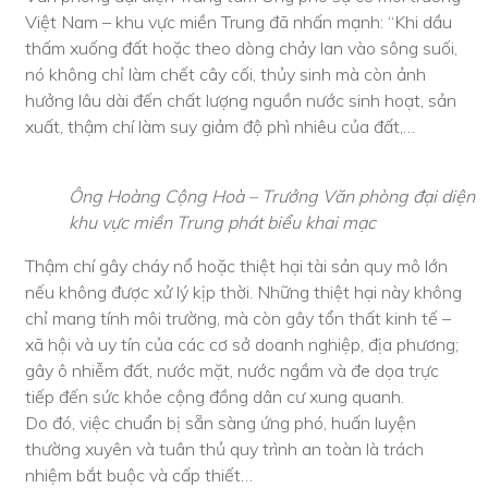
Việt Nam – khu vực miền Trung đã nhấn mạnh: “Khi dầu
thấm xuống đất hoặc theo dòng chảy lan vào sông suối,
nó không chỉ làm chết cây cối, thủy sinh mà còn ảnh
hưởng lâu dài đến chất lượng nguồn nước sinh hoạt, sản
xuất, thậm chí làm suy giảm độ phì nhiêu của đất,…
Ông Hoàng Cộng Hoà – Trưởng Văn phòng đại diện
khu vực miền Trung phát biểu khai mạc
Thậm chí gây cháy nổ hoặc thiệt hại tài sản quy mô lớn
nếu không được xử lý kịp thời. Những thiệt hại này không
chỉ mang tính môi trường, mà còn gây tổn thất kinh tế –
xã hội và uy tín của các cơ sở doanh nghiệp, địa phương;
gây ô nhiễm đất, nước mặt, nước ngầm và đe dọa trực
tiếp đến sức khỏe cộng đồng dân cư xung quanh.
Do đó, việc chuẩn bị sẵn sàng ứng phó, huấn luyện
thường xuyên và tuân thủ quy trình an toàn là trách
nhiệm bắt buộc và cấp thiết…