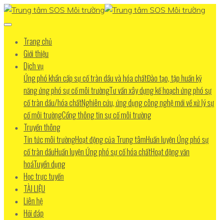
Trang chủ
Giới thiệu
Dịch vụ
Ứng phó khẩn cấp sự cố tràn dầu và hóa chất
Đào tạo, tập huấn kỹ
năng ứng phó sự cố môi trường
Tư vấn xây dựng kế hoạch ứng phó sự
cố tràn dầu/hóa chất
Nghiên cứu, ứng dụng công nghệ mới về xử lý sự
cố môi trường
Cổng thông tin sự cố môi trường
Truyền thông
Tin tức môi trường
Hoạt động của Trung tâm
Huấn luyện Ứng phó sự
cố tràn dầu
Huấn luyện Ứng phó sự cố hóa chất
Hoạt động văn
hoá
Tuyển dụng
Học trực tuyến
TÀI LIỆU
Liên hệ
Hỏi đáp