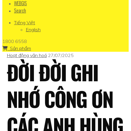
WEBGIS
Search
Tiếng Việt
English
1800 6558
Sản phẩm
Hoạt động văn hoá
27/07/2025
ĐỜI ĐỜI GHI
NHỚ CÔNG ƠN
CÁC ANH HÙNG