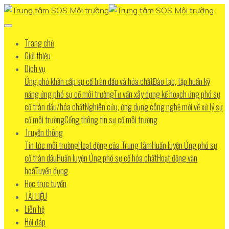
Trang chủ
Giới thiệu
Dịch vụ
Ứng phó khẩn cấp sự cố tràn dầu và hóa chất
Đào tạo, tập huấn kỹ
năng ứng phó sự cố môi trường
Tư vấn xây dựng kế hoạch ứng phó sự
cố tràn dầu/hóa chất
Nghiên cứu, ứng dụng công nghệ mới về xử lý sự
cố môi trường
Cổng thông tin sự cố môi trường
Truyền thông
Tin tức môi trường
Hoạt động của Trung tâm
Huấn luyện Ứng phó sự
cố tràn dầu
Huấn luyện Ứng phó sự cố hóa chất
Hoạt động văn
hoá
Tuyển dụng
Học trực tuyến
TÀI LIỆU
Liên hệ
Hỏi đáp