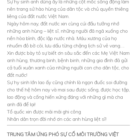
Sự hy sinh anh dũng ấy là những cột mốc sống động làm
nên trang sử hào hùng của dân tộc và chủ quyền thiêng
liêng của đất nước Việt Nam.
Ngày hôm nay, đất nước xin cùng cúi đầu tưởng nhớ
những anh hùng – liệt sĩ, những người đã ngã xuống cho
nền hòa bình, độc lập nước nhà. Máu xương của họ
nhuốm đỏ bờ cõi, lưu dấu từng chặng lịch sử vẻ vang….
Xin được bày tỏ sự biết ơn sâu sắc đến các Mẹ Việt Nam
anh hùng, thương binh, bệnh binh, những gia đình đã gửi
cả tuổi xuân xanh của những người con cho dân tộc, cho
đất nước!
Sự hy sinh lớn lao ấy cũng chính là ngọn đuốc soi đường
cho thế hệ hôm nay và mai sau được sống, được học tập,
lao động và cống hiến xứng đáng với những gì mà cha
anh đã để lại!
Tổ quốc xin được mãi mãi ghi công
Nhân dân trọn đời nhớ ơn các anh hùng liệt sĩ!
TRUNG TÂM ỨNG PHÓ SỰ CỐ MÔI TRƯỜNG VIỆT